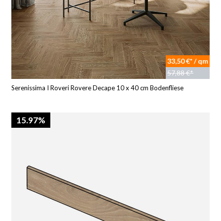
33,50 €* / qm
57,88 €*
Serenissima I Roveri Rovere Decape 10 x 40 cm Bodenfliese
15.97%