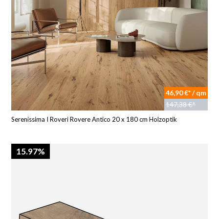
46,90 €* / qm
147,38 €*
Serenissima I Roveri Rovere Antico 20 x 180 cm Holzoptik
15.97%