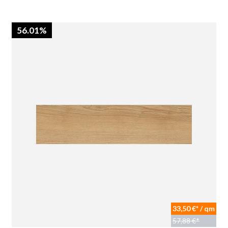
56.01%
33,50 €* / qm
57,88 €*