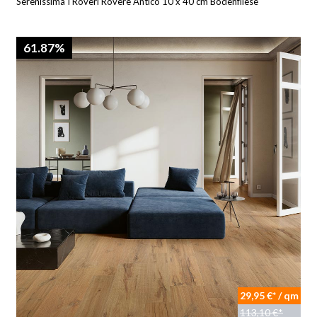
Serenissima I Roveri Rovere Antico 10 x 40 cm Bodenfliese
61.87%
29,95 €* / qm
113,10 €*