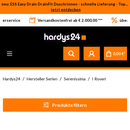
neu: ESS Easy Drain DrainFit Duschrinnen - schnelle Lieferung - Top-Preise
Zum Hauptinhalt springen
jetzt entdecken
eferservice
Versandkostenfrei ab € 2.000,00 ***
über 
0,00 €*
/
/
/
Hardys24
Hersteller Serien
Serenissima
I Roveri
Produkte filtern