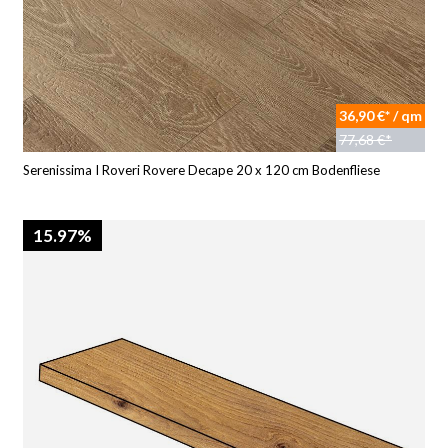
36,90 €* / qm
77,68 €*
Serenissima I Roveri Rovere Decape 20 x 120 cm Bodenfliese
15.97%