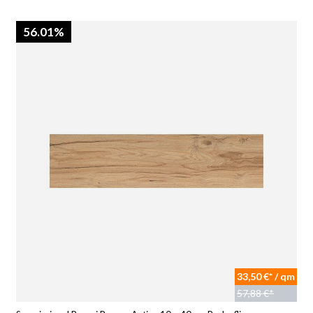
56.01%
33,50 €* / qm
57,88 €*