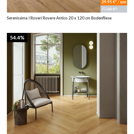
29,95 €* / qm
77,68 €*
Serenissima I Roveri Rovere Antico 20 x 120 cm Bodenfliese
54.4%