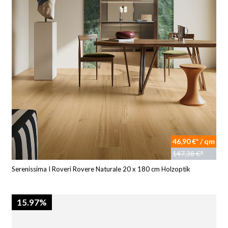
46,90 €* / qm
147,38 €*
Serenissima I Roveri Rovere Naturale 20 x 180 cm Holzoptik
15.97%