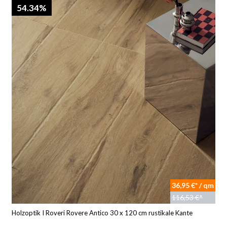
54.34%
36,95 €* / qm
116,53 €*
Holzoptik I Roveri Rovere Antico 30 x 120 cm rustikale Kante