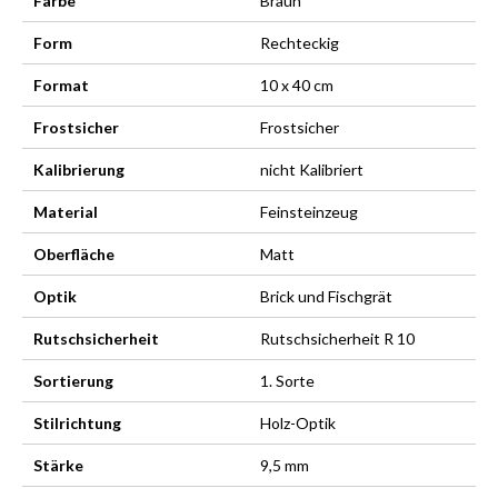
Farbe
Braun
Form
Rechteckig
Format
10 x 40 cm
Frostsicher
Frostsicher
Kalibrierung
nicht Kalibriert
Material
Feinsteinzeug
Oberfläche
Matt
Optik
Brick und Fischgrät
Rutschsicherheit
Rutschsicherheit R 10
Sortierung
1. Sorte
Stilrichtung
Holz-Optik
Stärke
9,5 mm