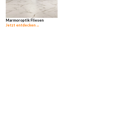
Marmoroptik Fliesen
Jetzt entdecken
→
Unsere beliebtesten Ratgeber-Themen
Zementschleier entfernen
→
Fliesen entfernen
→
Bodenfliesen verlegen
→
Wandfliesen verlegen
→
Hohlraumfreie Verlegung
→
Fliesen auf Fußbodenheizung verlegen
→
Wir sind für Sie da