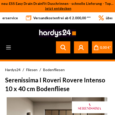
neu: ESS Easy Drain DrainFit Duschrinnen - schnelle Lieferung - Top-Preise
Zum Hauptinhalt springen
jetzt entdecken
eferservice
Versandkostenfrei ab € 2.000,00 ***
über 
Betrifft ausschließlich bei Bestellware-Fliesen: aufgrund der Werksferien in Italien und Spanien kommt es zu Verzögerungen bei der Verladung. Sämtliche Lagerware (sofort verfügbar) sowie alle anderen Produktgruppen versenden wir weiterhin regulär
0,00 €*
/
/
Hardys24
Fliesen
Bodenfliesen
Serenissima I Roveri Rovere Intenso
10 x 40 cm Bodenfliese
Bildergalerie überspringen