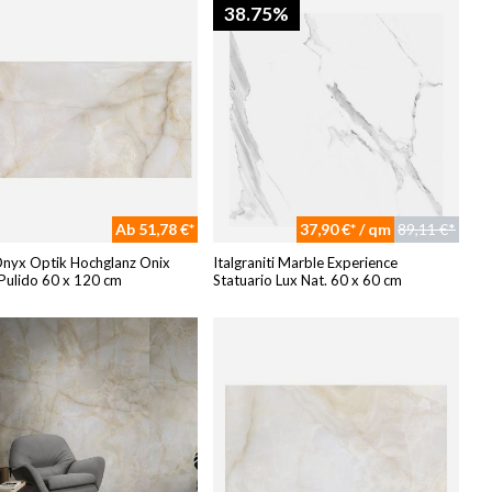
38.75%
Ab 51,78 €*
37,90 €* / qm
89,11 €*
Onyx Optik Hochglanz Onix
Italgraniti Marble Experience
Pulido 60 x 120 cm
Statuario Lux Nat. 60 x 60 cm