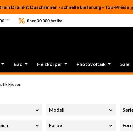
Drain DrainFit Duschrinnen - schnelle Lieferung - Top-Preise
j
0 ***
über 30.000 Artikel
Bad
Heizkörper
Photovoltaik
Sale
tik Fliesen
Modell
Seri
eich
Farbe
For