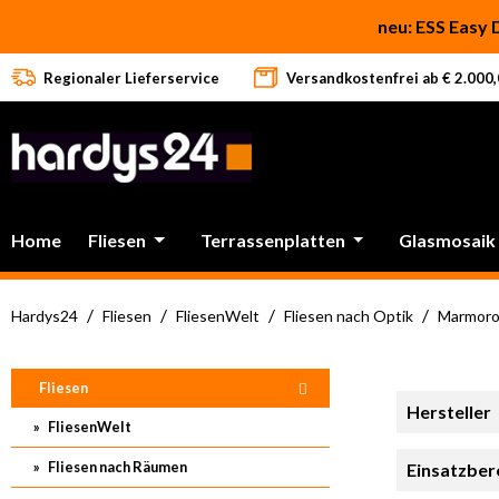
 Hauptinhalt springen
Zur Suche springen
Zur Hauptnavigation springen
neu: ESS Easy 
Regionaler Lieferservice
Versandkostenfrei ab € 2.000,0
Home
Fliesen
Terrassenplatten
Glasmosaik
/
/
/
/
Hardys24
Fliesen
FliesenWelt
Fliesen nach Optik
Marmorop
Fliesen
Hersteller
FliesenWelt
Fliesen nach Räumen
Einsatzber