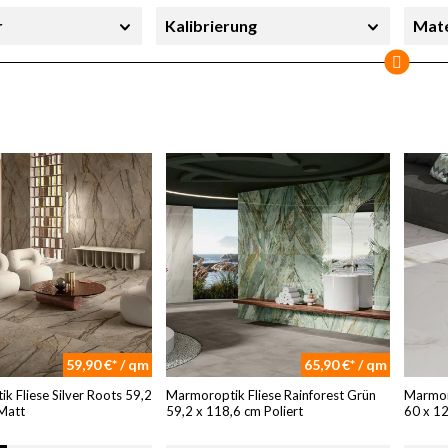
r
Kalibrierung
Mate
erheit
Sortierung
Stil
Sofort lieferbar
59,90 €* / qm
65,90 €* / qm
k Fliese Silver Roots 59,2
Marmoroptik Fliese Rainforest Grün
Marmor
Matt
59,2 x 118,6 cm Poliert
60 x 1