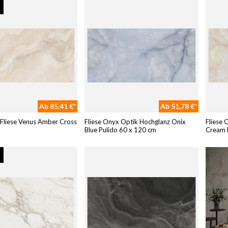
Ab 85,41 €*
Ab 51,78 €*
Fliese Venus Amber Cross
Fliese Onyx Optik Hochglanz Onix
Fliese 
m
Blue Pulido 60 x 120 cm
Cream 