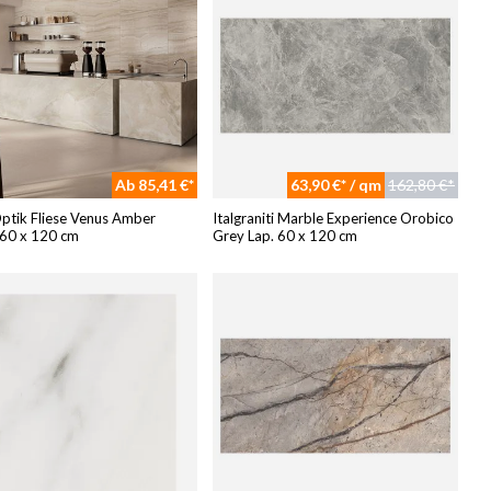
Ab 85,41 €*
63,90 €* / qm
162,80 €*
ptik Fliese Venus Amber
Italgraniti Marble Experience Orobico
 60 x 120 cm
Grey Lap. 60 x 120 cm