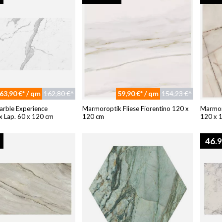
63,90 €* / qm
162,80 €*
59,90 €* / qm
154,23 €*
Marble Experience
Marmoroptik Fliese Fiorentino 120 x
Marmoro
x Lap. 60 x 120 cm
120 cm
120 x 
46.