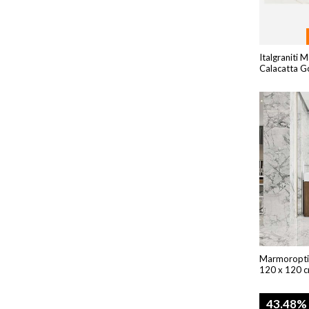
Italgraniti 
Calacatta G
Marmoroptik
120 x 120 c
43.48%