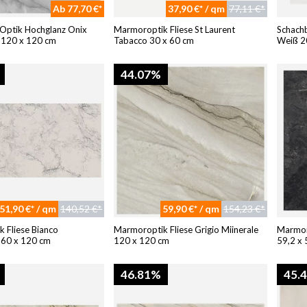
Ab 77,70 €*
37,90 €* / qm
77,11 €*
 Optik Hochglanz Onix
Marmoroptik Fliese St Laurent
Schachb
o 120 x 120 cm
Tabacco 30 x 60 cm
Weiß 2
44.07%
51,90 €* / qm
140,52 €*
59,90 €* / qm
154,23 €*
 Fliese Bianco
Marmoroptik Fliese Grigio Miinerale
Marmor
 60 x 120 cm
120 x 120 cm
59,2 x 
46.81%
45.