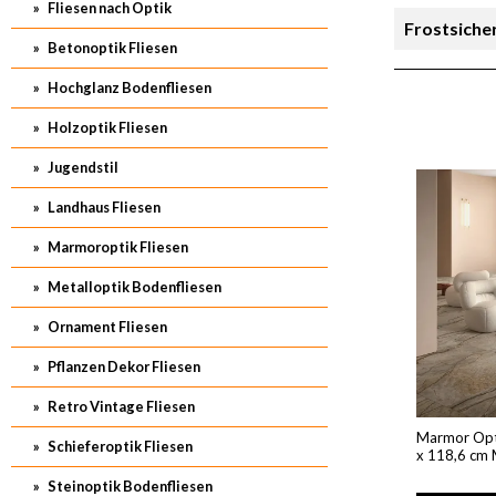
Fliesen nach Optik
Frostsiche
Betonoptik Fliesen
Rutschsich
Hochglanz Bodenfliesen
Holzoptik Fliesen
Preis
Jugendstil
Landhaus Fliesen
Marmoroptik Fliesen
Metalloptik Bodenfliesen
Ornament Fliesen
Pflanzen Dekor Fliesen
Retro Vintage Fliesen
Marmor Opti
Schieferoptik Fliesen
x 118,6 cm 
Steinoptik Bodenfliesen