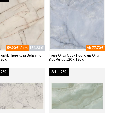
59,90 €* / qm
154,23 €*
Ab 77,70 €*
ptik Fliese Rosa Bellissimo
Fliese Onyx Optik Hochglanz Onix
120 cm
Blue Pulido 120 x 120 cm
92%
31.12%