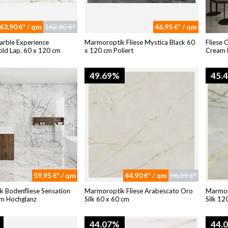
63,90 €* / qm
162,80 €*
46,95 €* / qm
Marble Experience
Marmoroptik Fliese Mystica Black 60
Fliese 
old Lap. 60 x 120 cm
x 120 cm Poliert
Cream 
49.69%
45.
59,95 €* / qm
44,90 €* / qm
96,39 €*
 Bodenfliese Sensation
Marmoroptik Fliese Arabescato Oro
Marmoro
m Hochglanz
Silk 60 x 60 cm
Silk 12
44.07%
44.