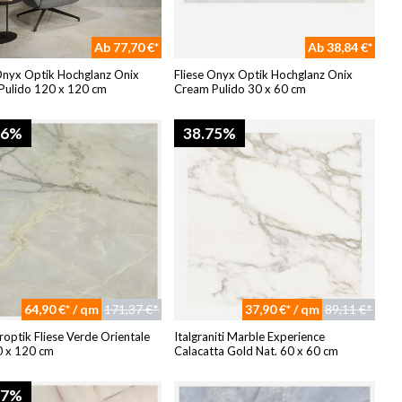
Ab 77,70 €*
Ab 38,84 €*
Onyx Optik Hochglanz Onix
Fliese Onyx Optik Hochglanz Onix
Pulido 120 x 120 cm
Cream Pulido 30 x 60 cm
46%
38.75%
64,90 €* / qm
171,37 €*
37,90 €* / qm
89,11 €*
ptik Fliese Verde Orientale
Italgraniti Marble Experience
0 x 120 cm
Calacatta Gold Nat. 60 x 60 cm
07%