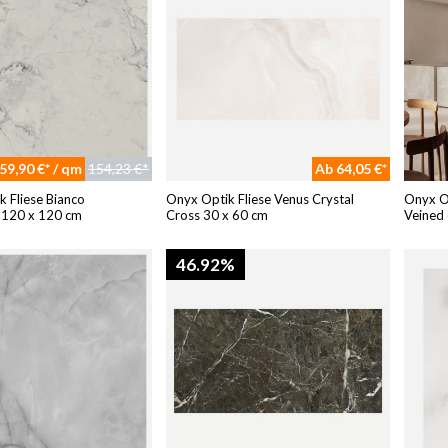
59,90 €* / qm
154,23 €*
Ab 64,05 €*
 Fliese Bianco
Onyx Optik Fliese Venus Crystal
Onyx O
 120 x 120 cm
Cross 30 x 60 cm
Veined
46.92%