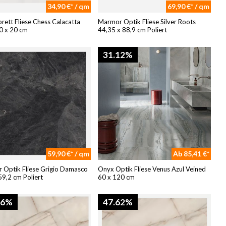
34,90 €* / qm
69,90 €* / qm
rett Fliese Chess Calacatta
Marmor Optik Fliese Silver Roots
0 x 20 cm
44,35 x 88,9 cm Poliert
31.12%
59,90 €* / qm
Ab 85,41 €*
 Optik Fliese Grigio Damasco
Onyx Optik Fliese Venus Azul Veined
59,2 cm Poliert
60 x 120 cm
46%
47.62%