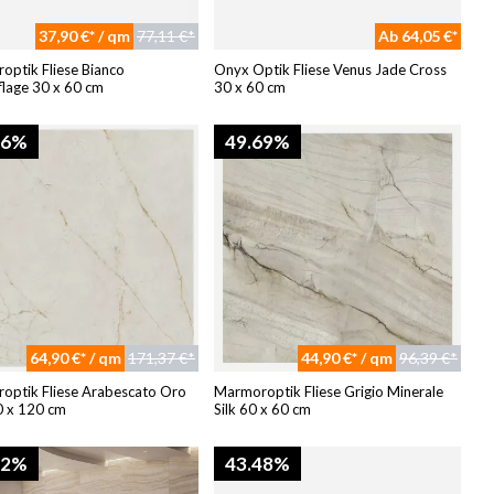
37,90 €* / qm
77,11 €*
Ab 64,05 €*
ptik Fliese Bianco
Onyx Optik Fliese Venus Jade Cross
lage 30 x 60 cm
30 x 60 cm
46%
49.69%
64,90 €* / qm
171,37 €*
44,90 €* / qm
96,39 €*
optik Fliese Arabescato Oro
Marmoroptik Fliese Grigio Minerale
0 x 120 cm
Silk 60 x 60 cm
12%
43.48%