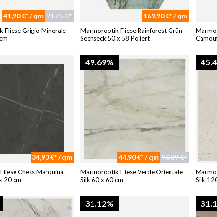
41,90 €* / qm
91,25 €*
169,90 €* / qm
 Fliese Grigio Minerale
Marmoroptik Fliese Rainforest Grün
Marmoro
 cm
Sechseck 50 x 58 Poliert
Camouf
49.69%
45.
34,90 €* / qm
44,90 €* / qm
96,39 €*
 Fliese Chess Marquina
Marmoroptik Fliese Verde Orientale
Marmor
x 20 cm
Silk 60 x 60 cm
Silk 12
31.12%
31.