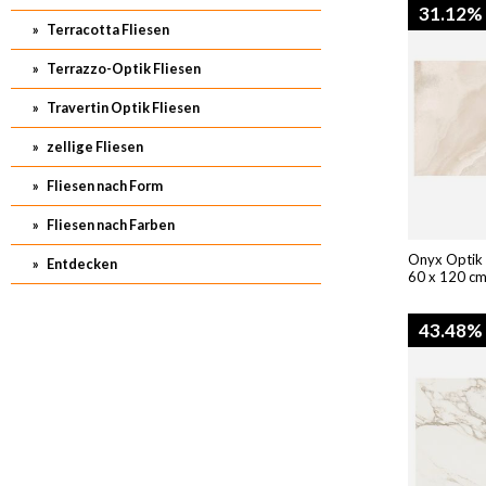
31.12%
Terracotta Fliesen
Terrazzo-Optik Fliesen
Travertin Optik Fliesen
zellige Fliesen
Fliesen nach Form
Fliesen nach Farben
Onyx Optik 
Entdecken
60 x 120 c
43.48%