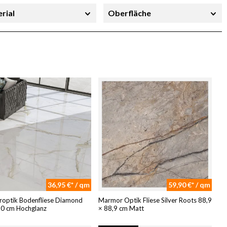
rial
Oberfläche
richtung
Stärke
36,95 €* / qm
59,90 €* / qm
optik Bodenfliese Diamond
Marmor Optik Fliese Silver Roots 88,9
20 cm Hochglanz
× 88,9 cm Matt