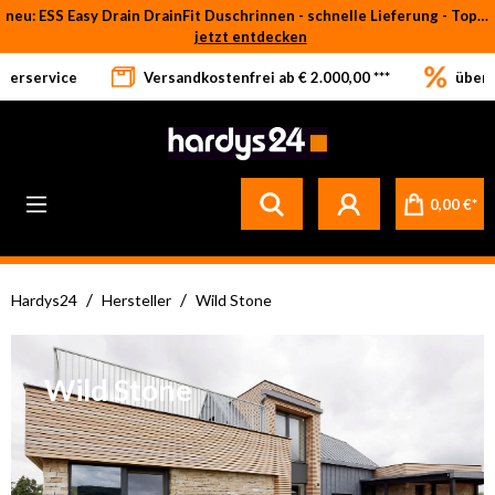
neu: ESS Easy Drain DrainFit Duschrinnen - schnelle Lieferung - Top-Preise
Zum Hauptinhalt springen
jetzt entdecken
eferservice
Versandkostenfrei ab € 2.000,00 ***
über 
0,00 €*
/
/
Hardys24
Hersteller
Wild Stone
Wild Stone