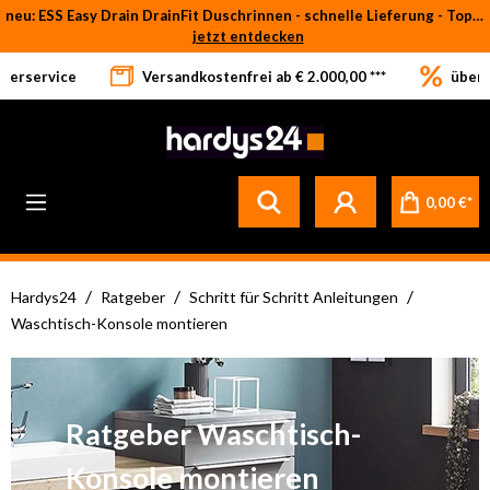
neu: ESS Easy Drain DrainFit Duschrinnen - schnelle Lieferung - Top-Preise
Zum Hauptinhalt springen
jetzt entdecken
eferservice
Versandkostenfrei ab € 2.000,00 ***
über 
0,00 €*
/
/
/
Hardys24
Ratgeber
Schritt für Schritt Anleitungen
Waschtisch-Konsole montieren
Ratgeber Waschtisch-
Konsole montieren