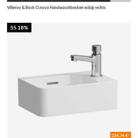
Villeroy & Boch O.novo Handwaschbecken eckig rechts
55.18%
234,74 €*