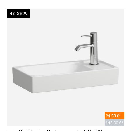
46.38%
94,53 €*
143,00 €*