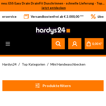
neu: ESS Easy Drain DrainFit Duschrinnen - schnelle Lieferung - Top-Preise
Zum Hauptinhalt springen
jetzt entdecken
eferservice
Versandkostenfrei ab € 2.000,00 ***
über 
0,00 €*
/
/
Hardys24
Top Kategorien
Mini Handwaschbecken
Produkte filtern