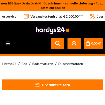
neu: ESS Easy Drain DrainFit Duschrinnen - schnelle Lieferung - Top-Preise
Zum Hauptinhalt springen
jetzt entdecken
eferservice
Versandkostenfrei ab € 2.000,00 ***
über 
Betrifft ausschließlich bei Bestellware-Fliesen: aufgrund der Werksferien in Italien und Spanien kommt es zu Verzögerungen bei der Verladung. Sämtliche Lagerware (sofort verfügbar) sowie alle anderen Produktgruppen versenden wir weiterhin regulär
0,00 €*
/
/
/
Hardys24
Bad
Badarmaturen
Duscharmaturen
Produkte filtern