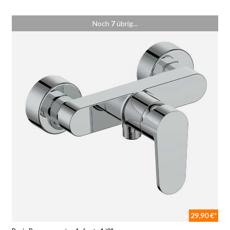
Noch
7
übrig...
29,90 €*