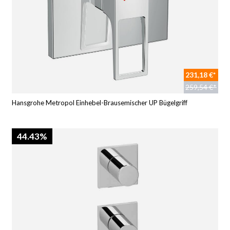
231,18 €*
259,54 €*
Hansgrohe Metropol Einhebel-Brausemischer UP Bügelgriff
44.43%