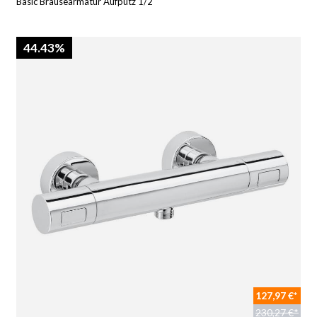
Basic Brausearmatur Aufputz 1/2"
44.43%
127,97 €*
230,27 €*