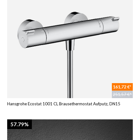
161,72 €*
251,57 €*
Hansgrohe Ecostat 1001 CL Brausethermostat Aufputz, DN15
57.79%