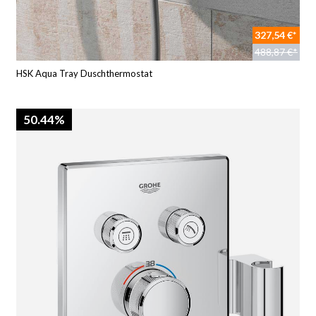
327,54 €*
488,87 €*
HSK Aqua Tray Duschthermostat
50.44%