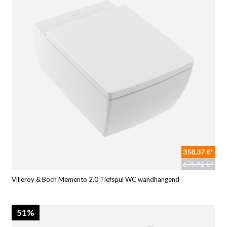
358,37 €*
675,92 €*
Villeroy & Boch Memento 2.0 Tiefspül WC wandhängend
51%