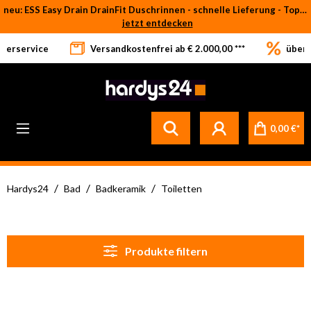
neu: ESS Easy Drain DrainFit Duschrinnen - schnelle Lieferung - Top-Preise
Zum Hauptinhalt springen
jetzt entdecken
eferservice
Versandkostenfrei ab € 2.000,00 ***
über 
Betrifft ausschließlich bei Bestellware-Fliesen: aufgrund der Werksferien in Italien und Spanien kommt es zu Verzögerungen bei der Verladung. Sämtliche Lagerware (sofort verfügbar) sowie alle anderen Produktgruppen versenden wir weiterhin regulär
0,00 €*
/
/
/
Hardys24
Bad
Badkeramik
Toiletten
Produkte filtern