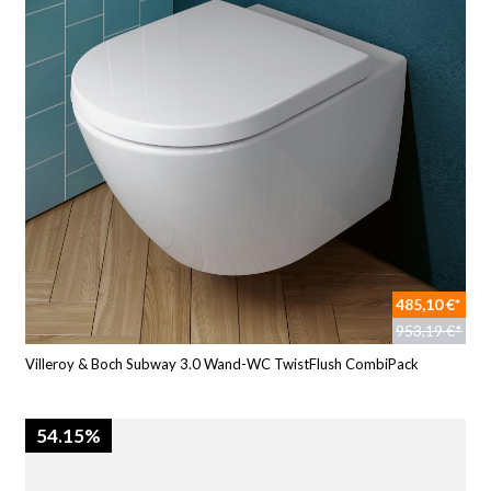
485,10 €*
953,19 €*
Villeroy & Boch Subway 3.0 Wand-WC TwistFlush CombiPack
54.15%