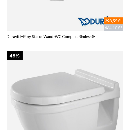
293,55 €*
464,10 €*
Duravit ME by Starck Wand-WC Compact Rimless®
48%