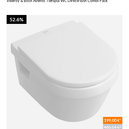
Villeroy & Boch Avento Tiefspül WC DirectFlush Combi Pack
52.6%
199,00 €*
483,14 €*