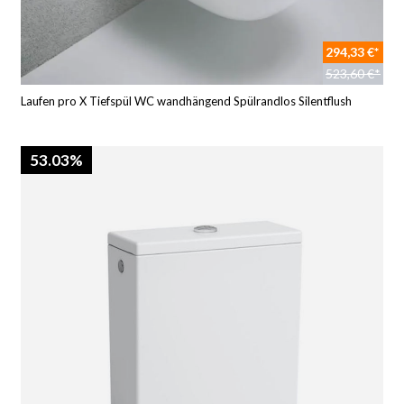
294,33 €*
523,60 €*
Laufen pro X Tiefspül WC wandhängend Spülrandlos Silentflush
53.03%