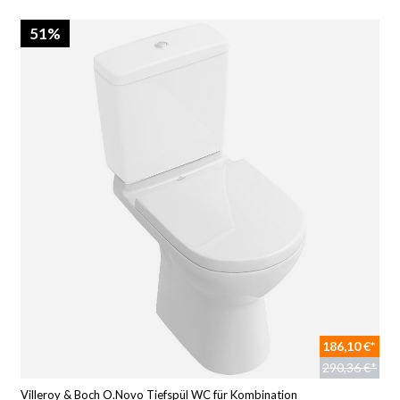
51%
186,10 €*
290,36 €*
Villeroy & Boch O.Novo Tiefspül WC für Kombination