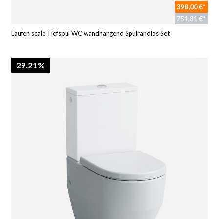
398,00 €*
751,81 €*
Laufen scale Tiefspül WC wandhängend Spülrandlos Set
29.21%