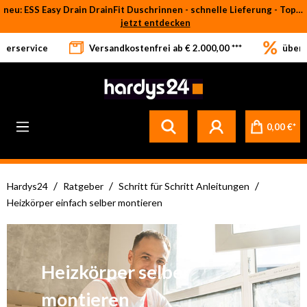
neu: ESS Easy Drain DrainFit Duschrinnen - schnelle Lieferung - Top-Preise
Zum Hauptinhalt springen
jetzt entdecken
eferservice
Versandkostenfrei ab € 2.000,00 ***
über 
Betrifft ausschließlich bei Bestellware-Fliesen: aufgrund der Werksferien in Italien und Spanien kommt es zu Verzögerungen bei der Verladung. Sämtliche Lagerware (sofort verfügbar) sowie alle anderen Produktgruppen versenden wir weiterhin regulär
0,00 €*
/
/
/
Hardys24
Ratgeber
Schritt für Schritt Anleitungen
Heizkörper einfach selber montieren
Heizkörper selber
montieren