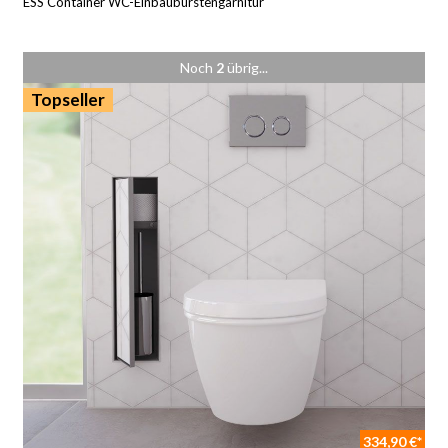
ESS Container WC-Einbaubürstengarnitur
Noch
2
übrig...
Topseller
334,90 €*