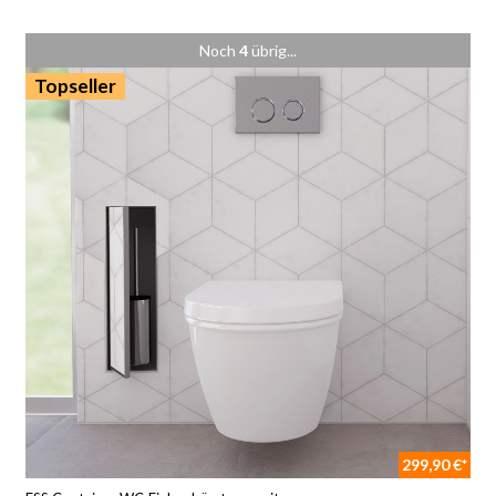
Noch
4
übrig...
Topseller
299,90 €*