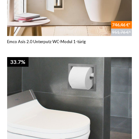
746,46 €*
951,76 €*
Emco Asis 2.0 Unterputz WC-Modul 1-türig
33.7%