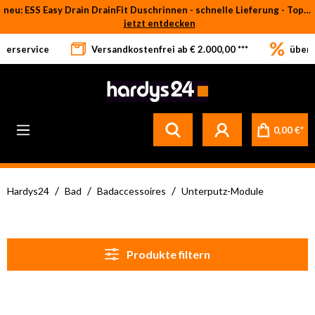
neu: ESS Easy Drain DrainFit Duschrinnen - schnelle Lieferung - Top-Preise
Zum Hauptinhalt springen
jetzt entdecken
eferservice
Versandkostenfrei ab € 2.000,00 ***
über 
Betrifft ausschließlich bei Bestellware-Fliesen: aufgrund der Werksferien in Italien und Spanien kommt es zu Verzögerungen bei der Verladung. Sämtliche Lagerware (sofort verfügbar) sowie alle anderen Produktgruppen versenden wir weiterhin regulär
0,00 €*
/
/
/
Hardys24
Bad
Badaccessoires
Unterputz-Module
Produkte filtern