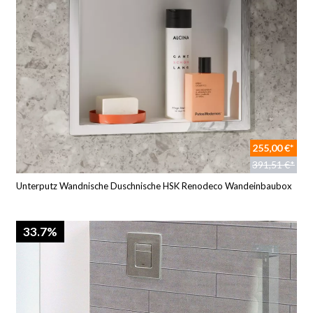
255,00 €*
391,51 €*
Unterputz Wandnische Duschnische HSK Renodeco Wandeinbaubox
33.7%