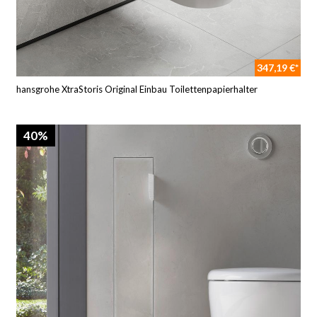
347,19 €*
hansgrohe XtraStoris Original Einbau Toilettenpapierhalter
40%