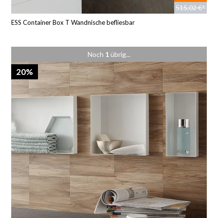
515,02 €*
ESS Container Box T Wandnische befliesbar
Noch
1
übrig...
20%