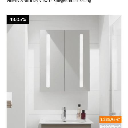
Villeroy & Boch My View 14 Spiegelschrank 3-türig
48.05%
1.385,95 €*
2.667,98 €*