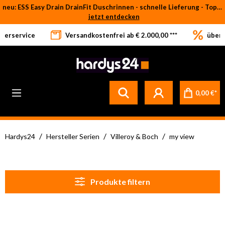
neu: ESS Easy Drain DrainFit Duschrinnen - schnelle Lieferung - Top-Preise
Zum Hauptinhalt springen
jetzt entdecken
eferservice
Versandkostenfrei ab € 2.000,00 ***
über 
0,00 €*
/
/
/
Hardys24
Hersteller Serien
Villeroy & Boch
my view
Produkte filtern