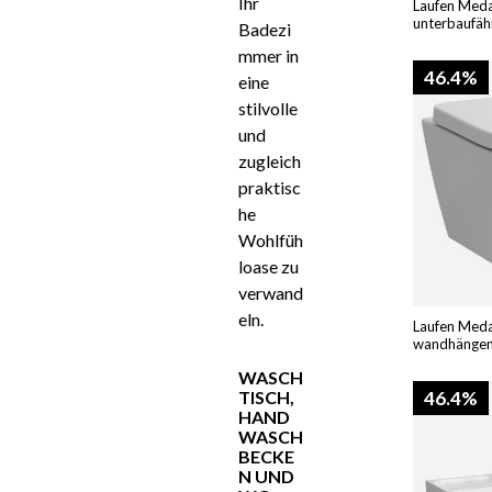
Ihr
Laufen Meda
unterbaufäh
Badezi
mmer in
46.4%
eine
stilvolle
und
zugleich
praktisc
he
Wohlfüh
loase zu
verwand
eln.
Laufen Med
wandhängen
WASCH
TISCH,
46.4%
HAND
WASCH
BECKE
N UND