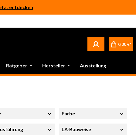
etzt entdecken
Betrifft ausschließlich bei Bestellware-Fliesen: aufgrund der Werksferien in Italien und Spanien kommt es zu Verzögerungen bei der Verladung. Sämtliche Lagerware (sofort verfügbar) sowie alle anderen Produktgruppen versenden wir weiterhin regulär
0,00 €*
Ratgeber
Hersteller
Ausstellung
e
Farbe
usführung
LA-Bauweise