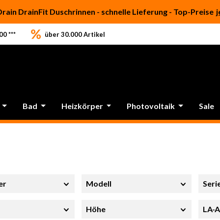
Drain DrainFit Duschrinnen - schnelle Lieferung - Top-Preise
j
0 ***
über 30.000 Artikel
Bad
Heizkörper
Photovoltaik
Sale
er
Modell
Seri
Höhe
LA-A