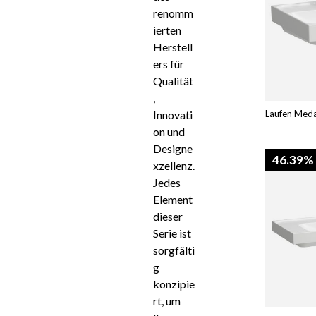
renomm
ierten
Herstell
ers für
Qualität
,
Innovati
Laufen Meda
on und
Designe
46.39%
xzellenz.
Jedes
Element
dieser
Serie ist
sorgfälti
g
konzipie
rt, um