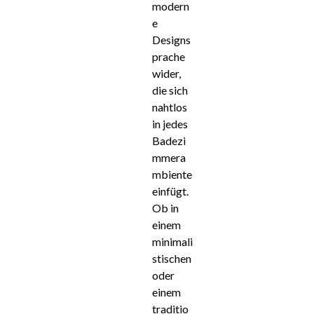
modern
e
Designs
prache
wider,
die sich
nahtlos
in jedes
Badezi
mmera
mbiente
einfügt.
Ob in
einem
minimali
stischen
oder
einem
traditio