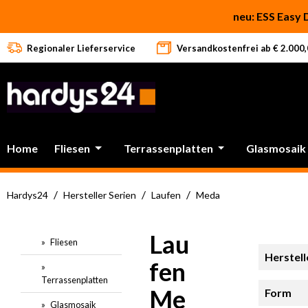
 Hauptinhalt springen
Zur Suche springen
Zur Hauptnavigation springen
neu: ESS Easy 
Regionaler Lieferservice
Versandkostenfrei ab € 2.000,0
Home
Fliesen
Terrassenplatten
Glasmosaik
/
/
/
Hardys24
Hersteller Serien
Laufen
Meda
Lau
Fliesen
Herstell
fen
Terrassenplatten
Me
Form
Glasmosaik