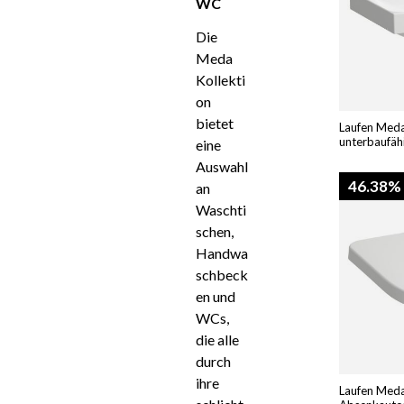
WC
Die
Meda
Kollekti
on
bietet
Laufen Meda
unterbaufäh
eine
Auswahl
46.38%
an
Waschti
schen,
Handwa
schbeck
en und
WCs,
die alle
durch
ihre
Laufen Meda