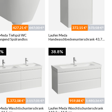
427,21 €*
647,00 €*
372,15 €*
573,58 €*
 Meda Tiefspül WC
Laufen Meda
ngend Spülrandlos
Handwaschbeckenunterschrank 43,7
x 33,9 cm
8%
38.8%
1.372,08 €*
2.117,01 €*
959,88 €*
1.480,36 €*
 Meda Waschtischunterschrank
Laufen Meda Waschtischunterschrank