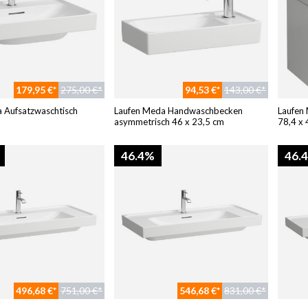
179,95 €*
275,00 €*
94,53 €*
143,00 €*
 Aufsatzwaschtisch
Laufen Meda Handwaschbecken
Laufen
asymmetrisch 46 x 23,5 cm
78,4 x 
46.4%
46.
496,68 €*
751,00 €*
546,68 €*
831,00 €*