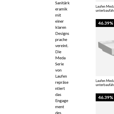
Sanitärk
Laufen Meda
eramik
unterbaufähi
mit
einer
46.39%
klaren
Designs
prache
vereint.
Die
Meda
Serie
von
Laufen
Laufen Meda
repräse
unterbaufäh
ntiert
das
46.39%
Engage
ment
des