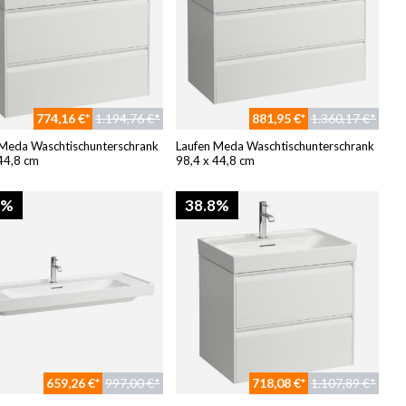
774,16 €*
1.194,76 €*
881,95 €*
1.360,17 €*
 Meda Waschtischunterschrank
Laufen Meda Waschtischunterschrank
44,8 cm
98,4 x 44,8 cm
4%
38.8%
659,26 €*
997,00 €*
718,08 €*
1.107,89 €*