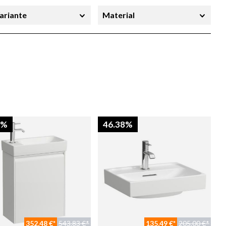
ariante
Material
kmal 3
Merkmal 4
arbe
Breite
8%
46.38%
352,48 €*
543,83 €*
135,49 €*
205,00 €*