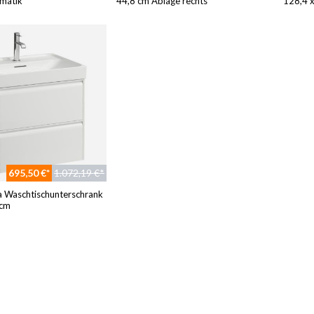
matik
44,8 cm Ablage rechts
128,4 
695,50 €*
1.072,19 €*
 Waschtischunterschrank
 cm