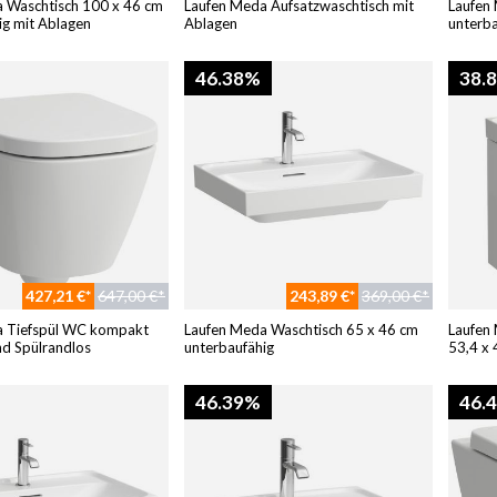
 Waschtisch 100 x 46 cm
Laufen Meda Aufsatzwaschtisch mit
Laufen
ig mit Ablagen
Ablagen
unterba
46.38%
38.
427,21 €*
647,00 €*
243,89 €*
369,00 €*
a Tiefspül WC kompakt
Laufen Meda Waschtisch 65 x 46 cm
Laufen
d Spülrandlos
unterbaufähig
53,4 x 
46.39%
46.