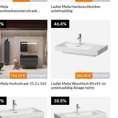
 Meda
Laufen Meda Handwaschbecken
schbeckenunterschrank
unterbaufähig
risch
8%
46.4%
751,59 €*
1.159,06 €*
543,24 €*
822,00 €*
 Meda Hochschrank 35,3 x 165
Laufen Meda Waschtisch 80 x45 cm
unterbaufähig Ablage rechts
8%
38.8%