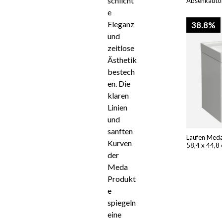
schlicht
Absenkauto
e
Eleganz
38.8%
und
zeitlose
Ästhetik
bestech
en. Die
klaren
Linien
und
sanften
Laufen Meda
Kurven
58,4 x 44,8
der
Meda
Produkt
e
spiegeln
eine