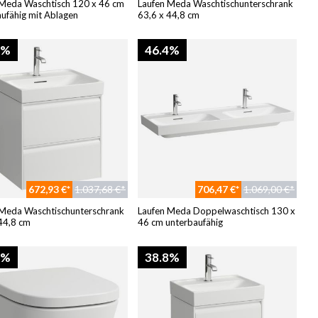
 Meda Waschtisch 120 x 46 cm
Laufen Meda Waschtischunterschrank
ufähig mit Ablagen
63,6 x 44,8 cm
8%
46.4%
672,93 €*
1.037,68 €*
706,47 €*
1.069,00 €*
 Meda Waschtischunterschrank
Laufen Meda Doppelwaschtisch 130 x
44,8 cm
46 cm unterbaufähig
4%
38.8%