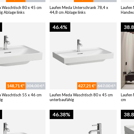
 Waschtisch 80 x 45 cm
Laufen Meda Unterschrank 78,4 x
Laufen
g Ablage links
44,8 cm Ablage links
Handwa
asymet
46.4%
38.
148,71 €*
304,00 €*
427,21 €*
647,00 €*
 Waschtisch 55 x 46 cm
Laufen Meda Waschtisch 80 x 45 cm
Laufen
ig
unterbaufähig
cm
46.38%
38.