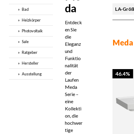
da
LA-Grö
Bad
Heizkörper
Entdeck
Merkmal
en Sie
Photovoltaik
die
Merkmal
Meda
Sale
Eleganz
und
Ratgeber
Preis
Funktio
Hersteller
nalität
der
46.4%
Ausstellung
Laufen
Meda
Serie –
eine
Kollekti
on, die
hochwer
tige