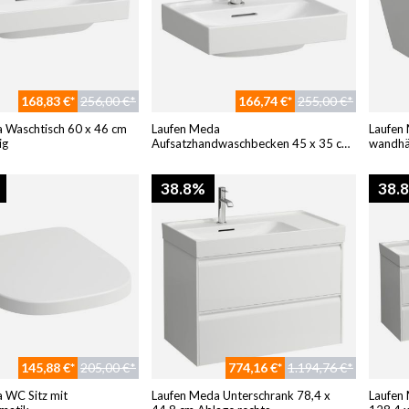
168,83 €*
256,00 €*
166,74 €*
255,00 €*
 Waschtisch 60 x 46 cm
Laufen Meda
Laufen
ig
Aufsatzhandwaschbecken 45 x 35 cm
wandhä
wandmontiert
38.8%
38.
145,88 €*
205,00 €*
774,16 €*
1.194,76 €*
 WC Sitz mit
Laufen Meda Unterschrank 78,4 x
Laufen