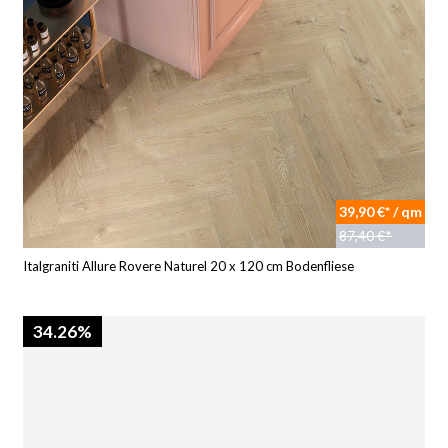
39,90 €* / qm
87,40 €*
Italgraniti Allure Rovere Naturel 20 x 120 cm Bodenfliese
34.26%