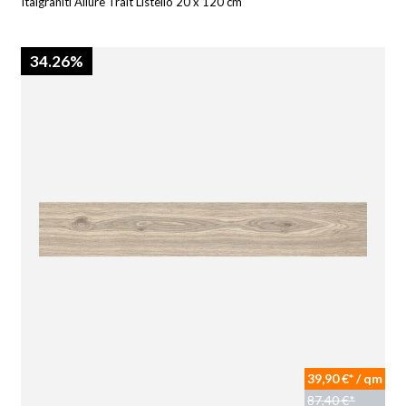
Italgraniti Allure Trait Listello 20 x 120 cm
34.26%
39,90 €* / qm
87,40 €*