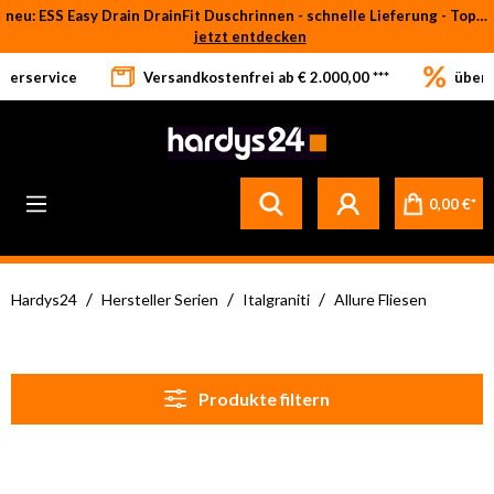
neu: ESS Easy Drain DrainFit Duschrinnen - schnelle Lieferung - Top-Preise
Zum Hauptinhalt springen
jetzt entdecken
eferservice
Versandkostenfrei ab € 2.000,00 ***
über 
0,00 €*
/
/
/
Hardys24
Hersteller Serien
Italgraniti
Allure Fliesen
Produkte filtern