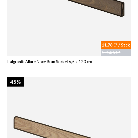
11,78 €* / Stck
171,36 €*
Italgraniti Allure Noce Brun Sockel 6,5 x 120 cm
45%