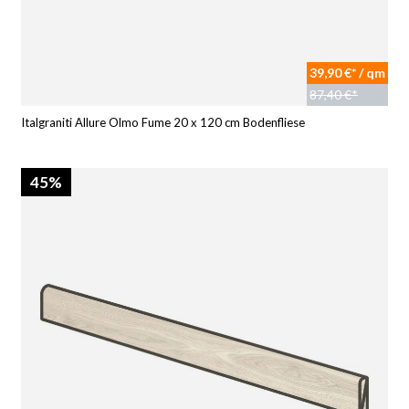
39,90 €* / qm
87,40 €*
Italgraniti Allure Olmo Fume 20 x 120 cm Bodenfliese
45%