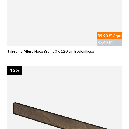
39,90 €* / qm
87,40 €*
Italgraniti Allure Noce Brun 20 x 120 cm Bodenfliese
45%