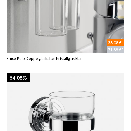
33,08 €*
71,88 €*
Emco Polo Doppelglashalter Kristallglas klar
54.08%