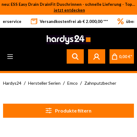
neu: ESS Easy Drain DrainFit Duschrinnen - schnelle Lieferung - Top-Preise
Zum Hauptinhalt springen
jetzt entdecken
eferservice
Versandkostenfrei ab € 2.000,00 ***
über 
Betrifft ausschließlich bei Bestellware-Fliesen: aufgrund der Werksferien in Italien und Spanien kommt es zu Verzögerungen bei der Verladung. Sämtliche Lagerware (sofort verfügbar) sowie alle anderen Produktgruppen versenden wir weiterhin regulär
0,00 €*
/
/
/
Hardys24
Hersteller Serien
Emco
Zahnputzbecher
Produkte filtern