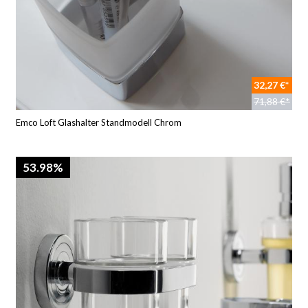
32,27 €*
71,88 €*
Emco Loft Glashalter Standmodell Chrom
53.98%