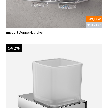
142,32 €*
318,21 €*
Emco art Doppelglashalter
54.2%