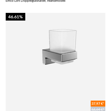
Emco Loft Doppelglashalter, Wandmodell
46.61%
37,97 €*
66,64 €*