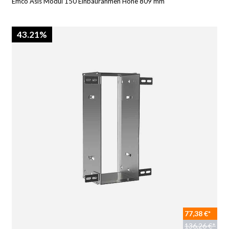
Emco Asis Modul 150 Einbaurahmen Höhe 809 mm
43.21%
77,38 €*
136,26 €*