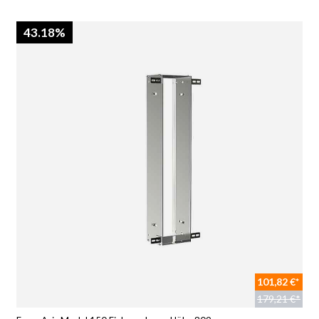
43.18%
101,82 €*
179,21 €*