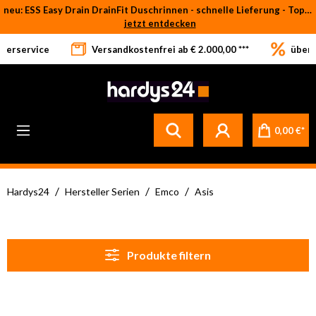
neu: ESS Easy Drain DrainFit Duschrinnen - schnelle Lieferung - Top-Preise
Zum Hauptinhalt springen
jetzt entdecken
eferservice
Versandkostenfrei ab € 2.000,00 ***
über 
Betrifft ausschließlich bei Bestellware-Fliesen: aufgrund der Werksferien in Italien und Spanien kommt es zu Verzögerungen bei der Verladung. Sämtliche Lagerware (sofort verfügbar) sowie alle anderen Produktgruppen versenden wir weiterhin regulär
0,00 €*
/
/
/
Hardys24
Hersteller Serien
Emco
Asis
Produkte filtern