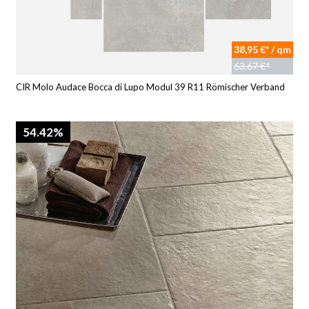
38,95 €* / qm
63,67 €*
CIR Molo Audace Bocca di Lupo Modul 39 R11 Römischer Verband
54.42%