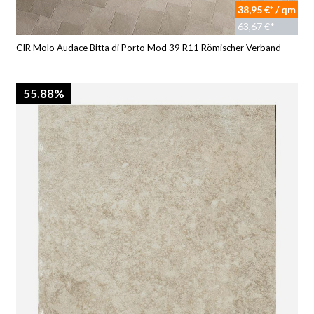
38,95 €* / qm
63,67 €*
CIR Molo Audace Bitta di Porto Mod 39 R11 Römischer Verband
55.88%