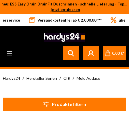
neu: ESS Easy Drain DrainFit Duschrinnen - schnelle Lieferung - Top-Preise
Zum Hauptinhalt springen
jetzt entdecken
eferservice
Versandkostenfrei ab € 2.000,00 ***
über 
0,00 €*
/
/
/
Hardys24
Hersteller Serien
CIR
Molo Audace
Produkte filtern