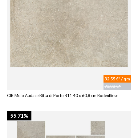
32,55 €* / qm
73,88 €*
CIR Molo Audace Bitta di Porto R11 40 x 60,8 cm Bodenfliese
55.71%