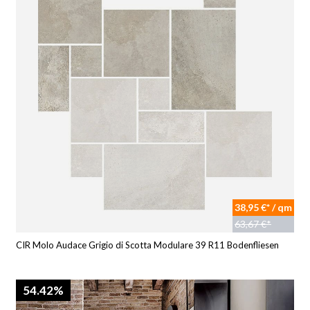
38,95 €* / qm
63,67 €*
CIR Molo Audace Grigio di Scotta Modulare 39 R11 Bodenfliesen
54.42%