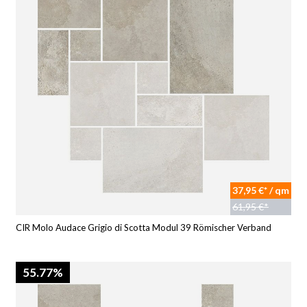
37,95 €* / qm
61,95 €*
CIR Molo Audace Grigio di Scotta Modul 39 Römischer Verband
55.77%