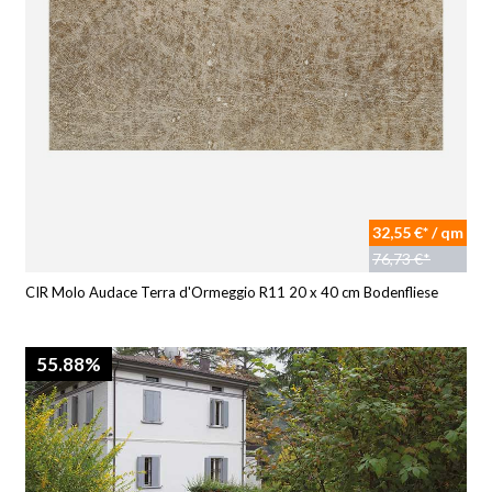
32,55 €* / qm
76,73 €*
CIR Molo Audace Terra d'Ormeggio R11 20 x 40 cm Bodenfliese
55.88%