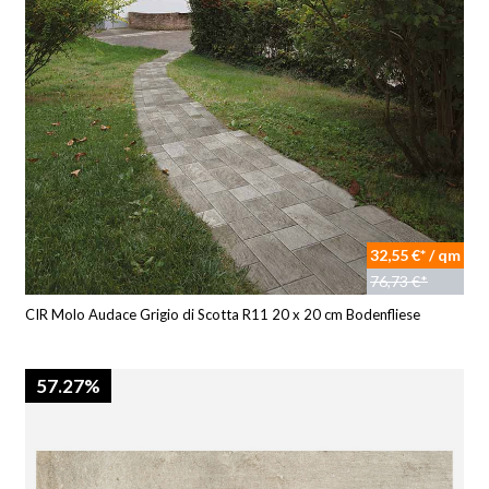
32,55 €* / qm
76,73 €*
CIR Molo Audace Grigio di Scotta R11 20 x 20 cm Bodenfliese
57.27%