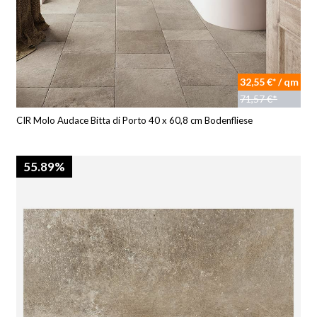
32,55 €* / qm
71,57 €*
CIR Molo Audace Bitta di Porto 40 x 60,8 cm Bodenfliese
55.89%