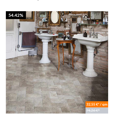
54.42%
32,55 €* / qm
74,26 €*