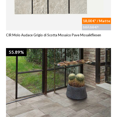
18,00 €* / Matte
107,10 €*
CIR Molo Audace Grigio di Scotta Mosaico Pave Mosaikfliesen
55.89%