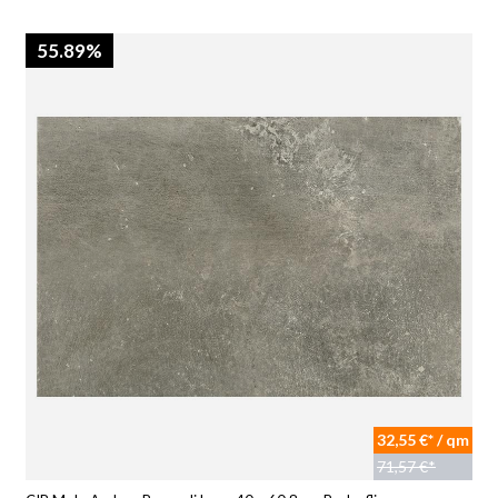
55.89%
32,55 €* / qm
71,57 €*