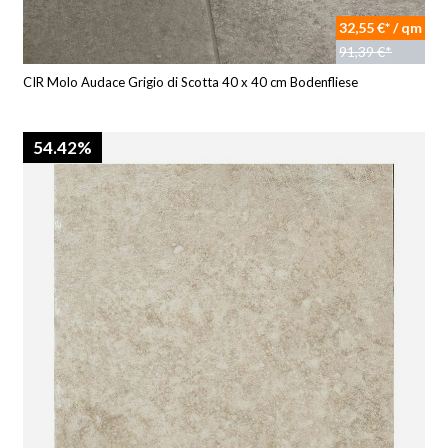
32,55 €* / qm
91,39 €*
CIR Molo Audace Grigio di Scotta 40 x 40 cm Bodenfliese
54.42%