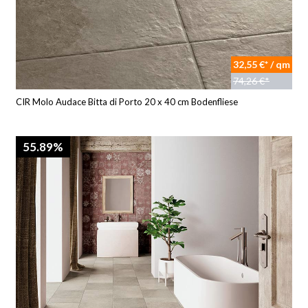
32,55 €* / qm
74,26 €*
CIR Molo Audace Bitta di Porto 20 x 40 cm Bodenfliese
55.89%