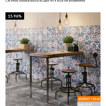
CIR Molo Audace Bocca di Lupo 40 x 60,8 cm Bodenfliese
15.96%
20,00 €* / Stck
142,77 €*