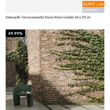
61,90 €* / qm
133,66 €*
Steinoptik Terrassenplatte Stone Vision Golden 60 x 90 cm
49.99%