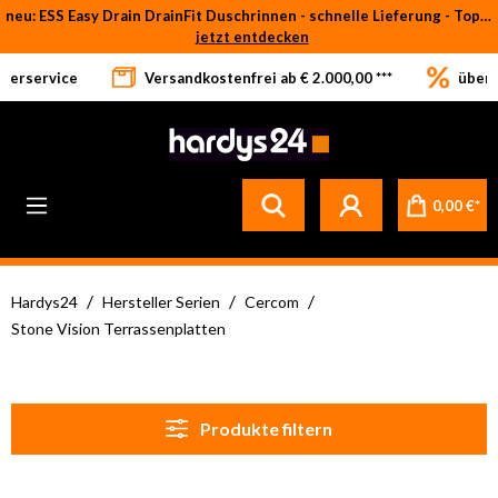
neu: ESS Easy Drain DrainFit Duschrinnen - schnelle Lieferung - Top-Preise
Zum Hauptinhalt springen
jetzt entdecken
eferservice
Versandkostenfrei ab € 2.000,00 ***
über 
0,00 €*
/
/
/
Hardys24
Hersteller Serien
Cercom
Stone Vision Terrassenplatten
Produkte filtern