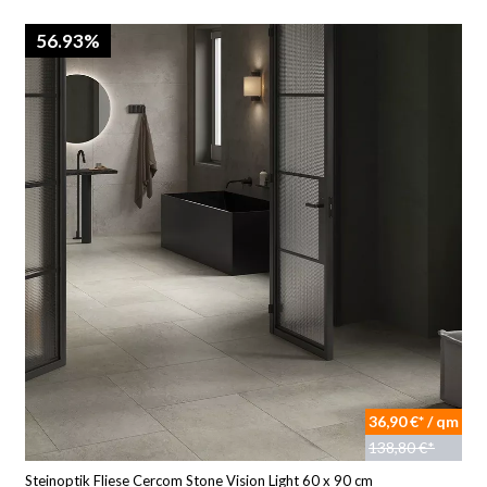
56.93%
36,90 €* / qm
138,80 €*
Steinoptik Fliese Cercom Stone Vision Light 60 x 90 cm