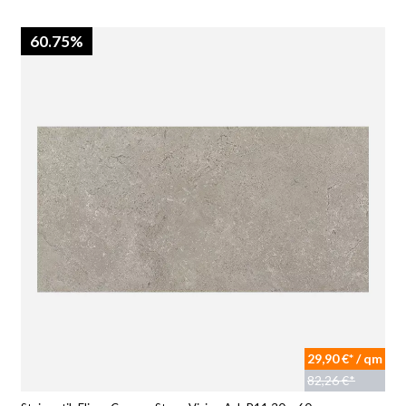
60.75%
29,90 €* / qm
82,26 €*