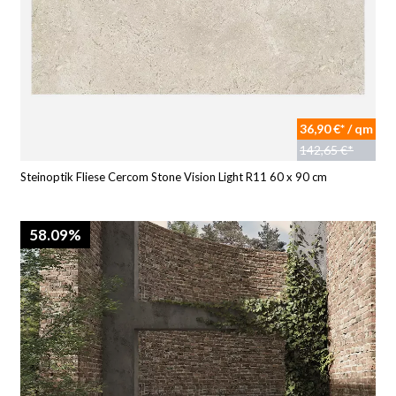
36,90 €* / qm
142,65 €*
Steinoptik Fliese Cercom Stone Vision Light R11 60 x 90 cm
58.09%