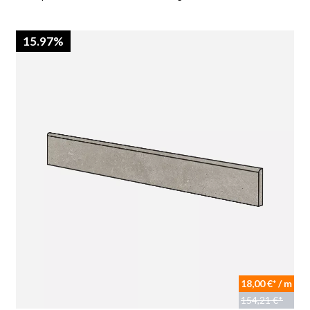
15.97%
18,00 €* / m
154,21 €*