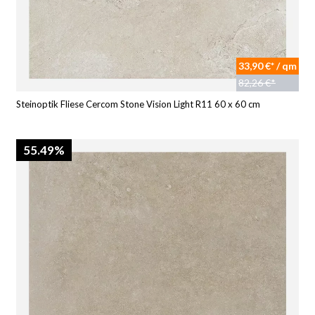
33,90 €* / qm
82,26 €*
Steinoptik Fliese Cercom Stone Vision Light R11 60 x 60 cm
55.49%