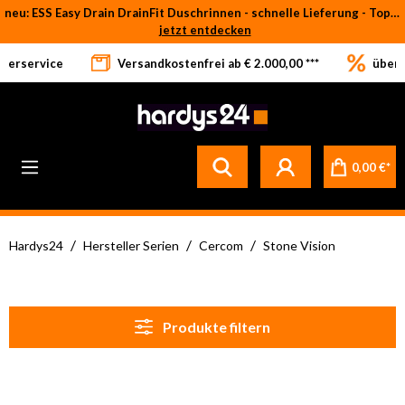
neu: ESS Easy Drain DrainFit Duschrinnen - schnelle Lieferung - Top-Preise
Zum Hauptinhalt springen
jetzt entdecken
eferservice
Versandkostenfrei ab € 2.000,00 ***
über 
Betrifft ausschließlich bei Bestellware-Fliesen: aufgrund der Werksferien in Italien und Spanien kommt es zu Verzögerungen bei der Verladung. Sämtliche Lagerware (sofort verfügbar) sowie alle anderen Produktgruppen versenden wir weiterhin regulär
0,00 €*
/
/
/
Hardys24
Hersteller Serien
Cercom
Stone Vision
Produkte filtern