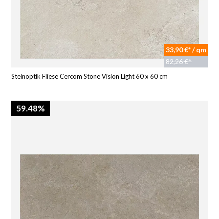
33,90 €* / qm
82,26 €*
Steinoptik Fliese Cercom Stone Vision Light 60 x 60 cm
59.48%