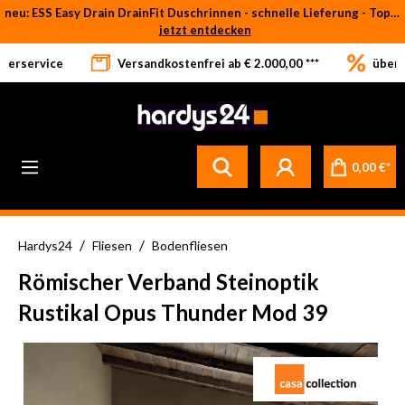
neu: ESS Easy Drain DrainFit Duschrinnen - schnelle Lieferung - Top-Preise
Zum Hauptinhalt springen
jetzt entdecken
eferservice
Versandkostenfrei ab € 2.000,00 ***
über 
Betrifft ausschließlich bei Bestellware-Fliesen: aufgrund der Werksferien in Italien und Spanien kommt es zu Verzögerungen bei der Verladung. Sämtliche Lagerware (sofort verfügbar) sowie alle anderen Produktgruppen versenden wir weiterhin regulär
0,00 €*
/
/
Hardys24
Fliesen
Bodenfliesen
Römischer Verband Steinoptik
Rustikal Opus Thunder Mod 39
Bildergalerie überspringen