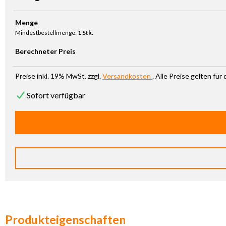
Produkt Anzahl: Gib den gewünschten Wert ein oder benutze die Sc
Menge
Mindestbestellmenge:
1 Stk.
Berechneter Preis
Preise inkl. 19% MwSt. zzgl.
Versandkosten
. Alle Preise gelten fü
Sofort verfügbar
Produkteigenschaften