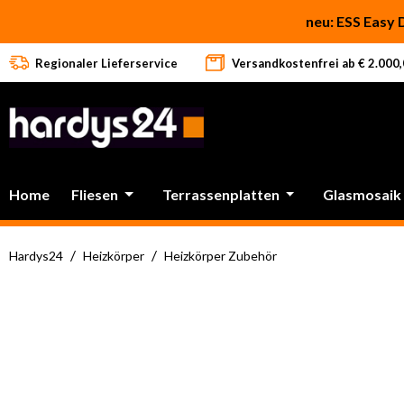
 Hauptinhalt springen
Zur Suche springen
Zur Hauptnavigation springen
neu: ESS Easy 
Regionaler Lieferservice
Versandkostenfrei ab € 2.000,0
Home
Fliesen
Terrassenplatten
Glasmosaik
/
/
Hardys24
Heizkörper
Heizkörper Zubehör
Bildergalerie überspringen