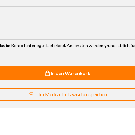
haltflächen um die Anzahl zu erhöhen oder zu reduzieren.
r das im Konto hinterlegte Lieferland. Ansonsten werden grundsätzlich f
In den Warenkorb
Im Merkzettel zwischenspeichern