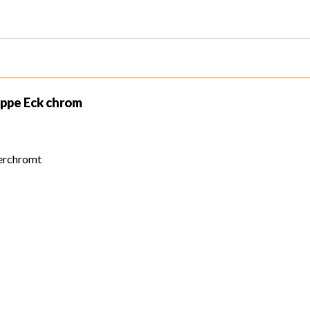
ppe Eck chrom
erchromt