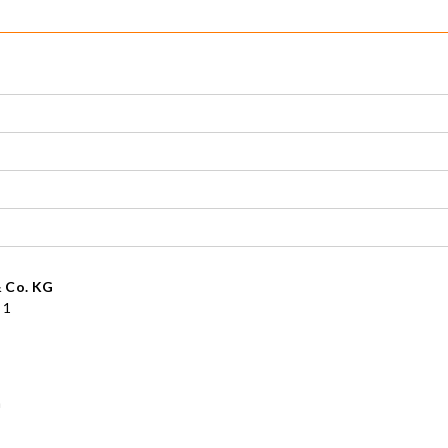
 Co. KG
 1
l@oventrop.co