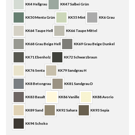
KK4 Hellgrau
KK47 Salbei Grün
KK50 Menta Grün
KK55 Mint
KK6 Grau
KK64 Taupe Hell
KK66 Taupe Mittel
KK68 Grau Beige Hell
KK69 Grau Beige Dunkel
KK71 Ebenholz
KK72 Schwarzbraun
KK76 Senta
KK79 Sandgrau H
KK8 Betongrau
KK81 Sandgrau D
KK83 Basalt
KK86 Vanille
KK88 Avorio
KK89 Sand
KK92 Sahara
KK93 Sepia
KK94 Schoko