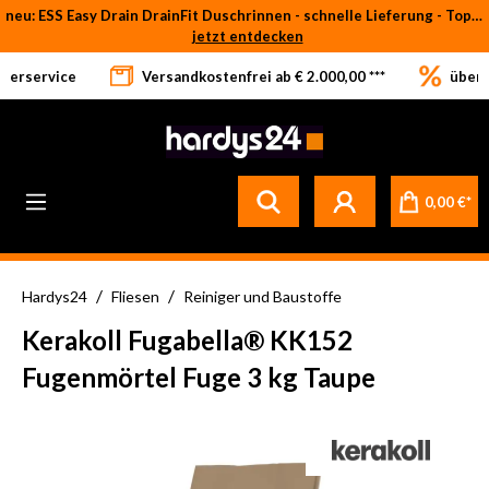
neu: ESS Easy Drain DrainFit Duschrinnen - schnelle Lieferung - Top-Preise
Zum Hauptinhalt springen
jetzt entdecken
eferservice
Versandkostenfrei ab € 2.000,00 ***
über 
Betrifft ausschließlich bei Bestellware-Fliesen: aufgrund der Werksferien in Italien und Spanien kommt es zu Verzögerungen bei der Verladung. Sämtliche Lagerware (sofort verfügbar) sowie alle anderen Produktgruppen versenden wir weiterhin regulär
0,00 €*
/
/
Hardys24
Fliesen
Reiniger und Baustoffe
Kerakoll Fugabella® KK152
Fugenmörtel Fuge 3 kg Taupe
Bildergalerie überspringen