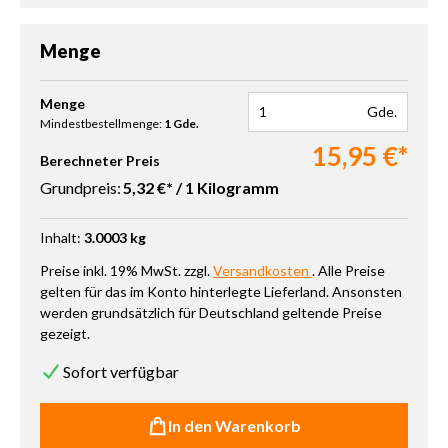
Menge
Produkt Anzahl: Gib den gewünschten Wert ein oder benutze die 
Menge
Gde.
Mindestbestellmenge:
1 Gde.
15,95 €*
Berechneter Preis
Grundpreis:
5,32 €* / 1 Kilogramm
Inhalt:
3.0003 kg
Preise inkl. 19% MwSt. zzgl.
Versandkosten
. Alle Preise
gelten für das im Konto hinterlegte Lieferland. Ansonsten
werden grundsätzlich für Deutschland geltende Preise
gezeigt.
Sofort verfügbar
In den Warenkorb