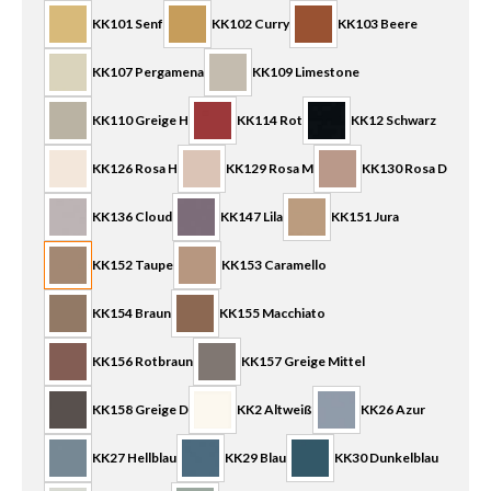
KK101 Senf
KK102 Curry
KK103 Beere
KK107 Pergamena
KK109 Limestone
KK110 Greige H
KK114 Rot
KK12 Schwarz
KK126 Rosa H
KK129 Rosa M
KK130 Rosa D
KK136 Cloud
KK147 Lila
KK151 Jura
KK152 Taupe
KK153 Caramello
KK154 Braun
KK155 Macchiato
KK156 Rotbraun
KK157 Greige Mittel
KK158 Greige D
KK2 Altweiß
KK26 Azur
KK27 Hellblau
KK29 Blau
KK30 Dunkelblau