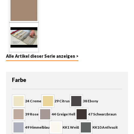
Alle Artikel dieser Serie anzeigen >
auswählen
Farbe
24 Creme
29 Citrus
38 Ebony
39 Rose
44 Greige Hell
47 Schwarzbraun
49 Himmelblau
KK1 Weiß
KK10 Anthrazit