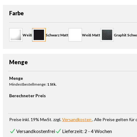
auswählen
Farbe
Weiß
Schwarz Matt
Weiß Matt
Graphit Schwa
Menge
Produkt Anzahl: Gib den gewünschten Wert ein oder benutze die Sc
Menge
Mindestbestellmenge:
1 Stk.
Berechneter Preis
Preise inkl. 19% MwSt. zzgl.
Versandkosten
. Alle Preise gelten fü
Versandkostenfrei
Lieferzeit: 2 - 4 Wochen