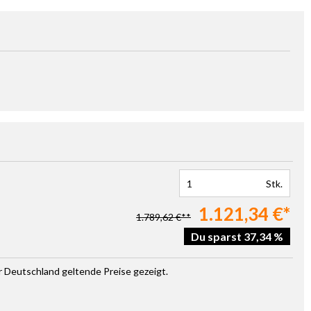
Stk.
1.121,34 €*
1.789,62 €**
Du sparst 37,34 %
ür Deutschland geltende Preise gezeigt.