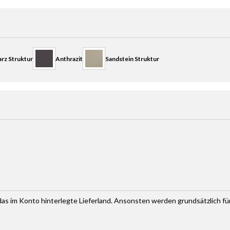
rz Struktur
Anthrazit
Sandstein Struktur
haltflächen um die Anzahl zu erhöhen oder zu reduzieren.
r das im Konto hinterlegte Lieferland. Ansonsten werden grundsätzlich f