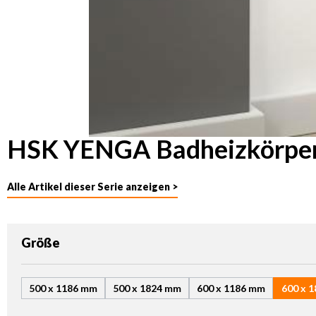
HSK YENGA Badheizkörper
Alle Artikel dieser Serie anzeigen >
auswählen
Größe
500 x 1186 mm
500 x 1824 mm
600 x 1186 mm
600 x 