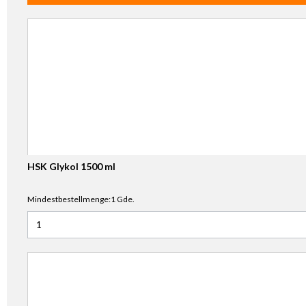
HSK Glykol 1500 ml
Mindestbestellmenge:1 Gde.
Anzahl für HSK Glykol 1500 ml