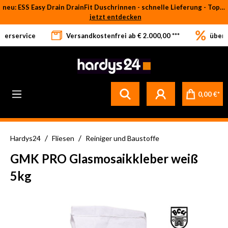
neu: ESS Easy Drain DrainFit Duschrinnen - schnelle Lieferung - Top-Preise
Zum Hauptinhalt springen
jetzt entdecken
eferservice
Versandkostenfrei ab € 2.000,00 ***
über 
Betrifft ausschließlich bei Bestellware-Fliesen: aufgrund der Werksferien in Italien und Spanien kommt es zu Verzögerungen bei der Verladung. Sämtliche Lagerware (sofort verfügbar) sowie alle anderen Produktgruppen versenden wir weiterhin regulär
0,00 €*
/
/
Hardys24
Fliesen
Reiniger und Baustoffe
GMK PRO Glasmosaikkleber weiß
5kg
Bildergalerie überspringen