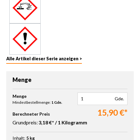
Alle Artikel dieser Serie anzeigen >
Menge
Produkt Anzahl: Gib den gewünschten Wert ein oder benutze die 
Menge
Gde.
Mindestbestellmenge:
1 Gde.
15,90 €*
Berechneter Preis
Grundpreis:
3,18 €* / 1 Kilogramm
Inhalt:
5 kg