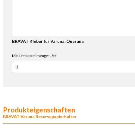
BRAVAT Kleber für Varuna, Quaruna
Mindestbestellmenge:1 Stk.
Anzahl für BRAVAT Kleber für Varuna, Quaruna
Produkteigenschaften
BRAVAT Varuna Reservepapierhalter