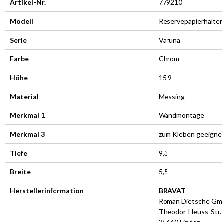
Artikel-Nr.
779210
Modell
Reservepapierhalter
Serie
Varuna
Farbe
Chrom
Höhe
15,9
Material
Messing
Merkmal 1
Wandmontage
Merkmal 3
zum Kleben geeigne
Tiefe
9,3
Breite
5,5
Herstellerinformation
BRAVAT
Roman Dietsche G
Theodor-Heuss-Str.
35440 Linden