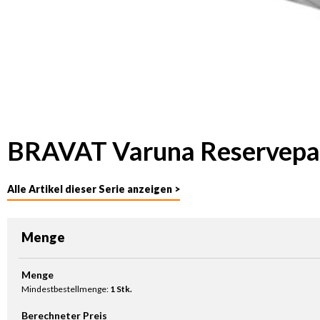
BRAVAT Varuna Reservepap
Alle Artikel dieser Serie anzeigen >
Menge
Produkt Anzahl: Gib den gewünschten Wert ein oder benutze die Sc
Menge
Mindestbestellmenge:
1 Stk.
Berechneter Preis