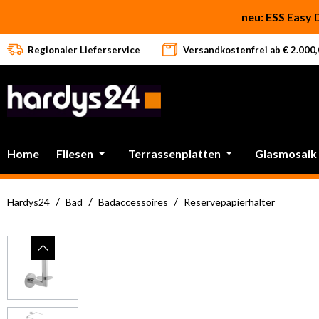
 Hauptinhalt springen
Zur Suche springen
Zur Hauptnavigation springen
neu: ESS Easy 
Regionaler Lieferservice
Versandkostenfrei ab € 2.000,0
Home
Fliesen
Terrassenplatten
Glasmosaik
/
/
/
Hardys24
Bad
Badaccessoires
Reservepapierhalter
Bildergalerie überspringen