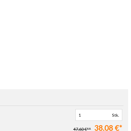
Stk.
38,08 €*
47,60 €**