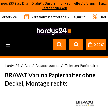
neu: ESS Easy Drain DrainFit Duschrinnen - schnelle Lieferung - Top-Preise
Zum Hauptinhalt springen
jetzt entdecken
eferservice
Versandkostenfrei ab € 2.000,00 ***
über 
0,00 €*
/
/
/
Hardys24
Bad
Badaccessoires
Toiletten-Papierhalter
BRAVAT Varuna Papierhalter ohne
Deckel, Montage rechts
Bildergalerie überspringen