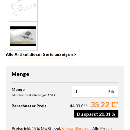
Alle Artikel dieser Serie anzeigen >
Menge
Produkt Anzahl: Gib den gewünschten Wert ein oder benutze die 
Menge
Stk.
Mindestbestellmenge:
1 Stk.
35,22 €*
Berechneter Preis
44,03 €**
Du sparst 20,01 %
Preise inkl. 19% MwSt. zzgl.
Versandkosten
. Alle Preise