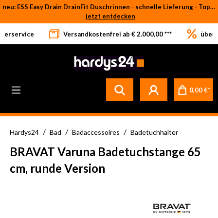
neu: ESS Easy Drain DrainFit Duschrinnen - schnelle Lieferung - Top-Preise
Zum Hauptinhalt springen
jetzt entdecken
eferservice
Versandkostenfrei ab € 2.000,00 ***
über 
0,00 €*
/
/
/
Hardys24
Bad
Badaccessoires
Badetuchhalter
BRAVAT Varuna Badetuchstange 65
cm, runde Version
Bildergalerie überspringen