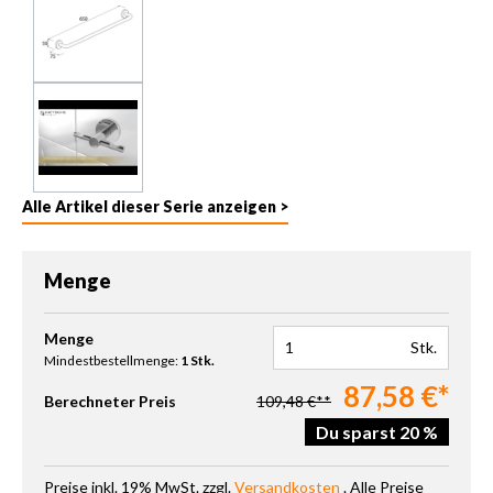
Alle Artikel dieser Serie anzeigen >
Menge
Produkt Anzahl: Gib den gewünschten Wert ein oder benutze die 
Menge
Stk.
Mindestbestellmenge:
1 Stk.
87,58 €*
Berechneter Preis
109,48 €**
Du sparst 20 %
Preise inkl. 19% MwSt. zzgl.
Versandkosten
. Alle Preise