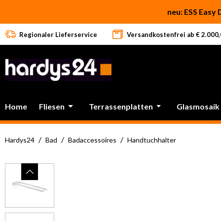
 Hauptinhalt springen
Zur Suche springen
Zur Hauptnavigation springen
neu: ESS Easy 
Regionaler Lieferservice
Versandkostenfrei ab € 2.000,0
Home
Fliesen
Terrassenplatten
Glasmosaik
/
/
/
Hardys24
Bad
Badaccessoires
Handtuchhalter
Bildergalerie überspringen