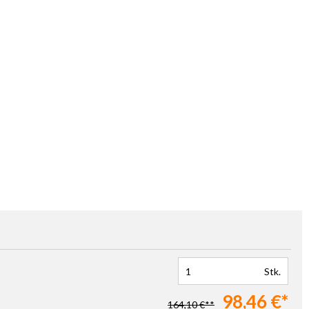
Stk.
98,46 €*
164,10 €**