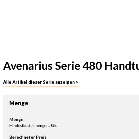
Avenarius Serie 480 Handt
Alle Artikel dieser Serie anzeigen >
Menge
Produkt Anzahl: Gib den gewünschten Wert ein oder benutze die Sc
Menge
Mindestbestellmenge:
1 Stk.
Berechneter Preis