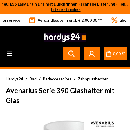
neu: ESS Easy Drain DrainFit Duschrinnen - schnelle Lieferung - Top-Preise
Zum Hauptinhalt springen
jetzt entdecken
eferservice
Versandkostenfrei ab € 2.000,00 ***
über 
0,00 €*
/
/
/
Hardys24
Bad
Badaccessoires
Zahnputzbecher
Avenarius Serie 390 Glashalter mit
Glas
Bildergalerie überspringen