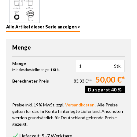
Alle Artikel dieser Serie anzeigen >
Menge
Produkt Anzahl: Gib den gewünschten Wert ein oder benutze die 
Menge
Stk.
Mindestbestellmenge:
1 Stk.
50,00 €*
Berechneter Preis
83,33 €**
Du sparst 40 %
Preise inkl. 19% MwSt. zzgl.
Versandkosten
. Alle Preise
gelten für das im Konto hinterlegte Lieferland. Ansonsten
werden grundsätzlich für Deutschland geltende Preise
gezeigt.
Lieferzeit: 5 -7 Werktage