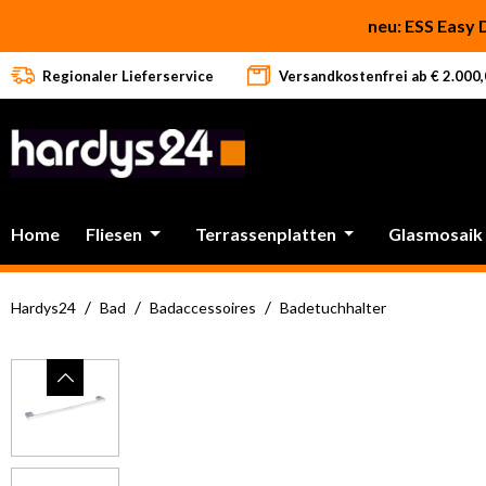
 Hauptinhalt springen
Zur Suche springen
Zur Hauptnavigation springen
neu: ESS Easy 
Regionaler Lieferservice
Versandkostenfrei ab € 2.000,0
Home
Fliesen
Terrassenplatten
Glasmosaik
/
/
/
Hardys24
Bad
Badaccessoires
Badetuchhalter
Bildergalerie überspringen