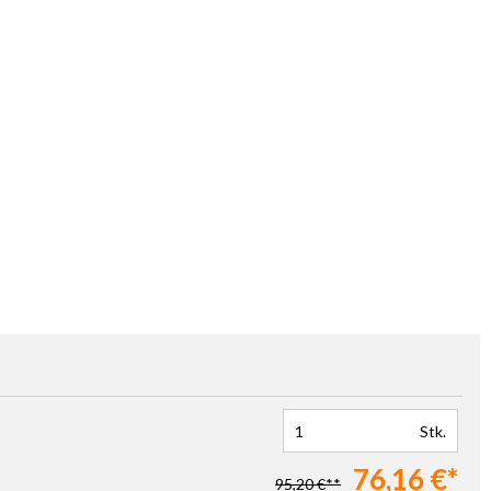
Stk.
76,16 €*
95,20 €**