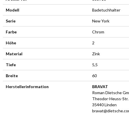
Modell
Badetuchhalter
Serie
New York
Farbe
Chrom
Höhe
2
Material
Zink
Tiefe
5,5
Breite
60
Herstellerinformation
BRAVAT
Roman Dietsche G
Theodor-Heuss-Str.
35440 Linden
bravat@dietsche.c