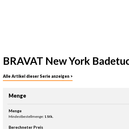
BRAVAT New York Badetuc
Alle Artikel dieser Serie anzeigen >
Menge
Produkt Anzahl: Gib den gewünschten Wert ein oder benutze die Sc
Menge
Mindestbestellmenge:
1 Stk.
Berechneter Preis