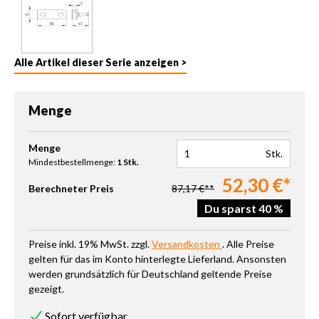
Alle Artikel dieser Serie anzeigen >
Menge
Produkt Anzahl: Gib den gewünschten Wert ein oder benutze die 
Menge
Stk.
Mindestbestellmenge:
1 Stk.
52,30 €*
Berechneter Preis
87,17 €**
Du sparst 40 %
Preise inkl. 19% MwSt. zzgl.
Versandkosten
. Alle Preise
gelten für das im Konto hinterlegte Lieferland. Ansonsten
werden grundsätzlich für Deutschland geltende Preise
gezeigt.
Sofort verfügbar