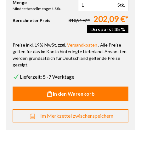
Produkt Anzahl: Gib den gewünschten Wert ein oder benutze die 
Menge
Stk.
Mindestbestellmenge:
1 Stk.
202,09 €*
Berechneter Preis
310,91 €**
Du sparst 35 %
Preise inkl. 19% MwSt. zzgl.
Versandkosten
. Alle Preise
gelten für das im Konto hinterlegte Lieferland. Ansonsten
werden grundsätzlich für Deutschland geltende Preise
gezeigt.
Lieferzeit: 5 -7 Werktage
In den Warenkorb
Im Merkzettel zwischenspeichern