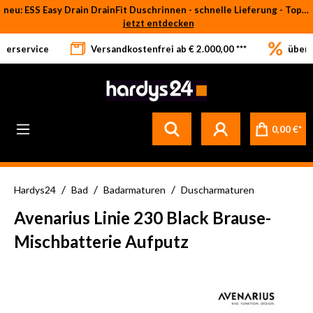
neu: ESS Easy Drain DrainFit Duschrinnen - schnelle Lieferung - Top-Preise
Zum Hauptinhalt springen
jetzt entdecken
eferservice
Versandkostenfrei ab € 2.000,00 ***
über 
Betrifft ausschließlich bei Bestellware-Fliesen: aufgrund der Werksferien in Italien und Spanien kommt es zu Verzögerungen bei der Verladung. Sämtliche Lagerware (sofort verfügbar) sowie alle anderen Produktgruppen versenden wir weiterhin regulär
0,00 €*
/
/
/
Hardys24
Bad
Badarmaturen
Duscharmaturen
Avenarius Linie 230 Black Brause-
Mischbatterie Aufputz
Bildergalerie überspringen