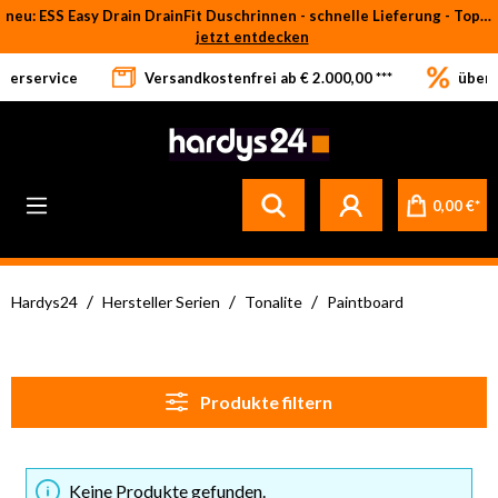
neu: ESS Easy Drain DrainFit Duschrinnen - schnelle Lieferung - Top-Preise
Zum Hauptinhalt springen
jetzt entdecken
eferservice
Versandkostenfrei ab € 2.000,00 ***
über 
0,00 €*
/
/
/
Hardys24
Hersteller Serien
Tonalite
Paintboard
Produkte filtern
Keine Produkte gefunden.