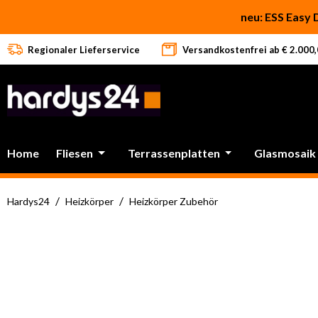
 Hauptinhalt springen
Zur Suche springen
Zur Hauptnavigation springen
neu: ESS Easy 
Regionaler Lieferservice
Versandkostenfrei ab € 2.000,0
Home
Fliesen
Terrassenplatten
Glasmosaik
/
/
Hardys24
Heizkörper
Heizkörper Zubehör
Bildergalerie überspringen