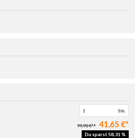
Stk.
41,65 €*
99,90 €**
Du sparst 58,31 %