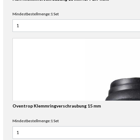
Mindestbestellmenge:1 Set
Anzahl für HSK Klemmverschraubung 16 mm für PEX-Rohr
Oventrop Klemmringverschraubung 15 mm
Mindestbestellmenge:1 Set
Anzahl für Oventrop Klemmringverschraubung 15 mm