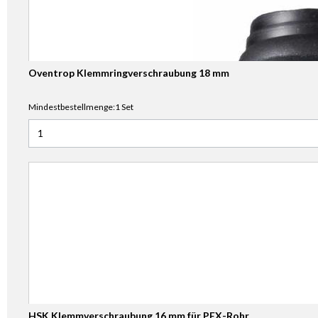
Oventrop Klemmringverschraubung 18 mm
Mindestbestellmenge:1 Set
Anzahl für Oventrop Klemmringverschraubung 18 mm
HSK Klemmverschraubung 16 mm für PEX-Rohr