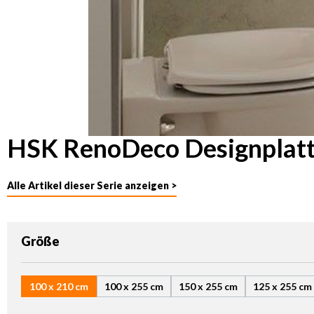
HSK RenoDeco Designplatte
Alle Artikel dieser Serie anzeigen >
auswählen
Größe
100 x 210 cm
100 x 255 cm
150 x 255 cm
125 x 255 cm