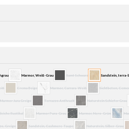
t verfügbar.)
chgrau
Marmor, Weiß-Grau
Samt Schwarz
Sandstein, terra-
(Diese Option ist zurzeit nicht verfügba
eiß
Crema Beige
Marmor, Carrara-Weiß
Sichtbeton, Ceme
r.)
st zurzeit nicht verfügbar.)
(Diese Option ist zurzeit nicht verfügbar.)
(Diese Option ist zurzeit nicht verfügbar.)
(Diese Option ist zurze
Marmor Jura Greige
Terrazzo Anthrazit
Naturstein Schiefer Grau
ügbar.)
Option ist zurzeit nicht verfügbar.)
(Diese Option ist zurzeit nicht verfügbar.)
(Diese Option ist zurzeit nic
(
deiche Rustikal
Marmor Pura-Grau
Marmor, Nero-Grün
Mar
gbar.)
ion ist zurzeit nicht verfügbar.)
(Diese Option ist zurzeit nicht verfügbar.)
(Diese Option ist zurzeit nicht ve
(Diese Op
zo, Greige
Sandstein, Cashmere-Taupe
Naturstein, Silber-Grau