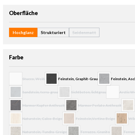
auswählen
Oberfläche
Hochglanz
Strukturiert
Seidenmatt
(Diese Option ist zurzeit nich
auswählen
Farbe
Stucco, Weiß
Feinstein, Graphit-Grau
Feinstein, As
(Diese Option ist zurzeit nicht verfügbar.)
Sandstein, terra-grau
Sichtbeton, lichtgrau
Arctic W
(Diese Option ist zurzeit nicht verfügbar.)
(Diese Option ist zurzeit nicht verfügba
(Diese Option i
Marmor Kupfer Anthrazit
Marmor Perlato Anthrazit
(Diese Option ist zurzeit nicht verfügbar.)
(Diese Option ist zurzeit nicht verf
(Diese 
Naturstein, Calco‐Beige
Feinstein,Vertino Beige
Wil
(Diese Option ist zurzeit nicht verfügbar.)
(Diese Option ist zurzeit nicht verfü
(Diese Opt
Naturstein, Tundra-Greige
Terrazzo, Granito
Terraz