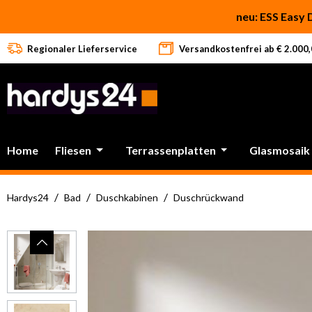
 Hauptinhalt springen
Zur Suche springen
Zur Hauptnavigation springen
neu: ESS Easy 
Regionaler Lieferservice
Versandkostenfrei ab € 2.000,0
Home
Fliesen
Terrassenplatten
Glasmosaik
/
/
/
Hardys24
Bad
Duschkabinen
Duschrückwand
Bildergalerie überspringen