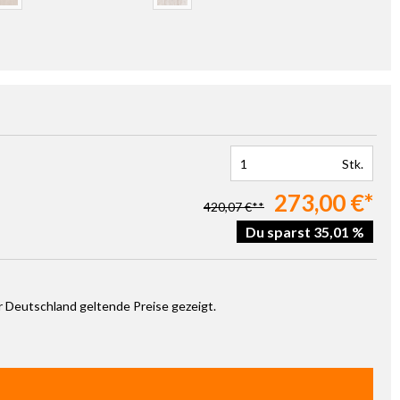
t verfügbar.)
ese Option ist zurzeit nicht verfügbar.)
(Diese Option ist zurzeit nicht verfügbar.)
Stk.
273,00 €*
420,07 €**
Du sparst 35,01 %
ür Deutschland geltende Preise gezeigt.