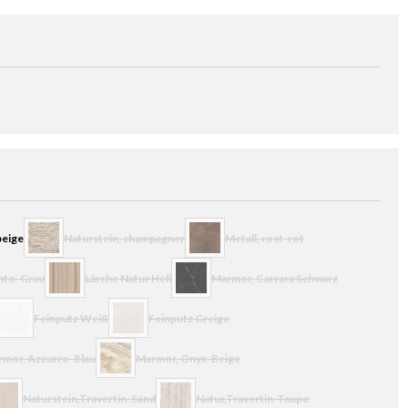
beige
Naturstein, champagner
Metall, rost-rot
r.)
(Diese Option ist zurzeit nicht verfügbar.)
(Diese Option ist zurzeit nicht verfüg
nto-Grau
Lärche Natur Hell
Marmor, Carrara Schwarz
it nicht verfügbar.)
(Diese Option ist zurzeit nicht verfügbar.)
(Diese Option ist zurzeit nicht verfügba
Feinputz Weiß
Feinputz Greige
ht verfügbar.)
Diese Option ist zurzeit nicht verfügbar.)
(Diese Option ist zurzeit nicht verfügbar.)
mor, Azzurro-Blau
Marmor, Onyx-Beige
rfügbar.)
tion ist zurzeit nicht verfügbar.)
(Diese Option ist zurzeit nicht verfügbar.)
Naturstein,Travertin-Sand
Natur,Travertin-Taupe