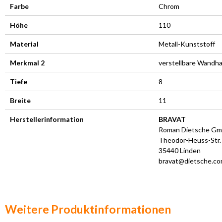
Farbe
Chrom
Höhe
110
Material
Metall-Kunststoff
Merkmal 2
verstellbare Wandha
Tiefe
8
Breite
11
Herstellerinformation
BRAVAT
Roman Dietsche G
Theodor-Heuss-Str.
35440 Linden
bravat@dietsche.c
Weitere Produktinformationen