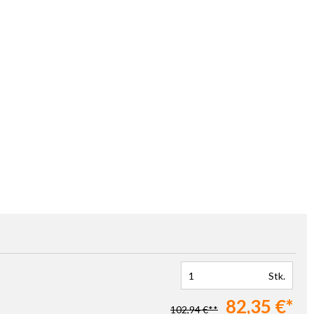
Stk.
82,35 €*
102,94 €**