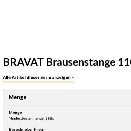
BRAVAT Brausenstange 110
Alle Artikel dieser Serie anzeigen >
Menge
Produkt Anzahl: Gib den gewünschten Wert ein oder benutze die Sc
Menge
Mindestbestellmenge:
1 Stk.
Berechneter Preis