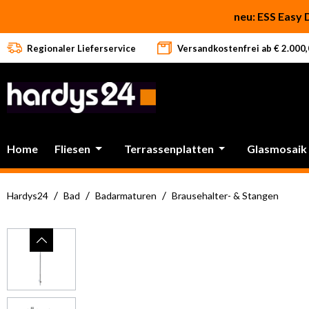
 Hauptinhalt springen
Zur Suche springen
Zur Hauptnavigation springen
neu: ESS Easy 
Regionaler Lieferservice
Versandkostenfrei ab € 2.000,0
Home
Fliesen
Terrassenplatten
Glasmosaik
/
/
/
Hardys24
Bad
Badarmaturen
Brausehalter- & Stangen
Bildergalerie überspringen