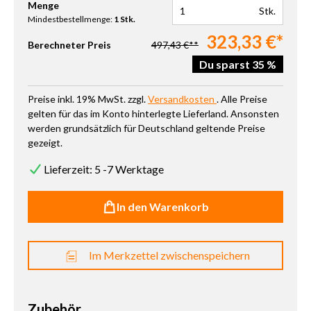
Produkt Anzahl: Gib den gewünschten Wert ein oder benutze die 
Menge
Stk.
Mindestbestellmenge:
1 Stk.
323,33 €*
Berechneter Preis
497,43 €**
Du sparst 35 %
Preise inkl. 19% MwSt. zzgl.
Versandkosten
. Alle Preise
gelten für das im Konto hinterlegte Lieferland. Ansonsten
werden grundsätzlich für Deutschland geltende Preise
gezeigt.
Lieferzeit: 5 -7 Werktage
In den Warenkorb
Im Merkzettel zwischenspeichern
Zubehör