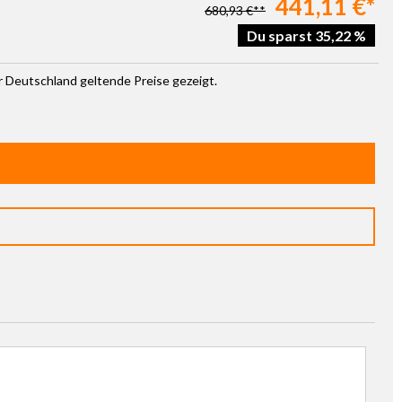
441,11 €*
680,93 €**
Du sparst 35,22 %
ür Deutschland geltende Preise gezeigt.