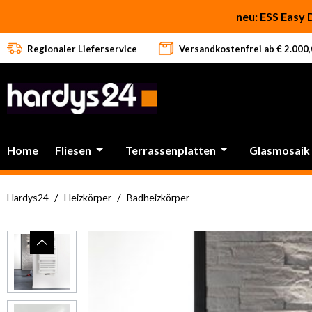
 Hauptinhalt springen
Zur Suche springen
Zur Hauptnavigation springen
neu: ESS Easy 
Regionaler Lieferservice
Versandkostenfrei ab € 2.000,0
Home
Fliesen
Terrassenplatten
Glasmosaik
/
/
Hardys24
Heizkörper
Badheizkörper
Bildergalerie überspringen