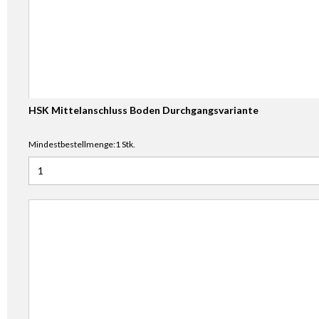
HSK Mittelanschluss Boden Durchgangsvariante
Mindestbestellmenge:1 Stk.
Anzahl für HSK Mittelanschluss Boden Durchgangsvariante