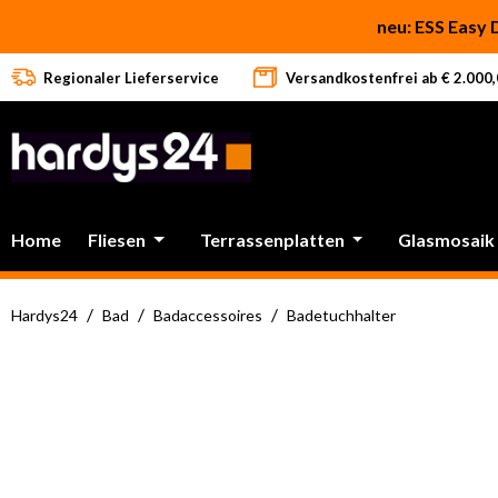
 Hauptinhalt springen
Zur Suche springen
Zur Hauptnavigation springen
neu: ESS Easy 
Regionaler Lieferservice
Versandkostenfrei ab € 2.000,0
Home
Fliesen
Terrassenplatten
Glasmosaik
/
/
/
Hardys24
Bad
Badaccessoires
Badetuchhalter
Bildergalerie überspringen