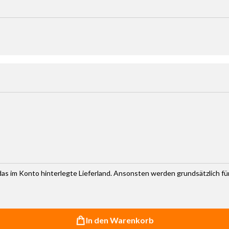
haltflächen um die Anzahl zu erhöhen oder zu reduzieren.
r das im Konto hinterlegte Lieferland. Ansonsten werden grundsätzlich f
In den Warenkorb