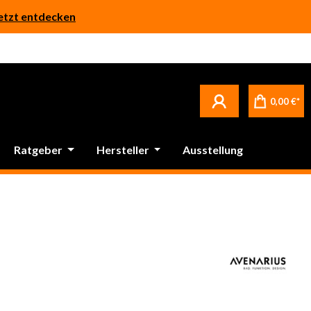
etzt entdecken
Betrifft ausschließlich bei Bestellware-Fliesen: aufgrund der Werksferien in Italien und Spanien kommt es zu Verzögerungen bei der Verladung. Sämtliche Lagerware (sofort verfügbar) sowie alle anderen Produktgruppen versenden wir weiterhin regulär
0,00 €*
Ratgeber
Hersteller
Ausstellung