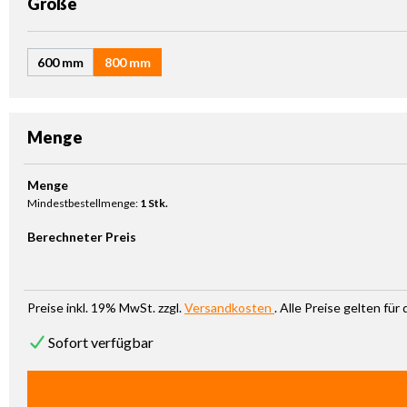
auswählen
Größe
600 mm
800 mm
Menge
Produkt Anzahl: Gib den gewünschten Wert ein oder benutze die Sc
Menge
Mindestbestellmenge:
1 Stk.
Berechneter Preis
Preise inkl. 19% MwSt. zzgl.
Versandkosten
. Alle Preise gelten fü
Sofort verfügbar