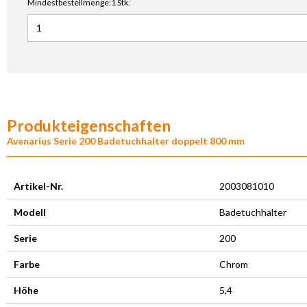
Mindestbestellmenge:1 Stk.
Anzahl für Avenarius Spezial-Kleber für Bad-Accesssoires
Produkteigenschaften
Avenarius Serie 200 Badetuchhalter doppelt 800 mm
Artikel-Nr.
2003081010
Modell
Badetuchhalter
Serie
200
Farbe
Chrom
Höhe
5,4