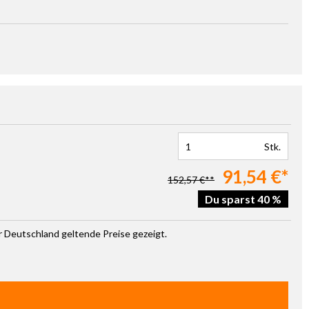
Stk.
91,54 €*
152,57 €**
Du sparst 40 %
ür Deutschland geltende Preise gezeigt.