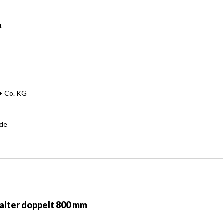
t
 Co. KG
.de
alter doppelt 800 mm