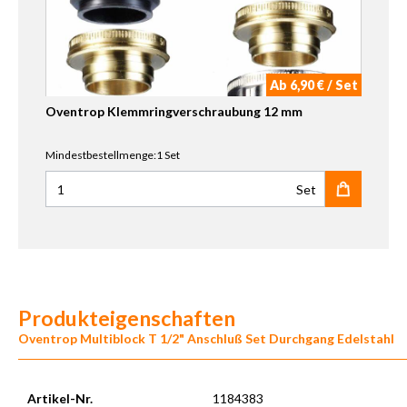
Ab 6,90 € / Set
Oventrop Klemmringverschraubung 12 mm
Mindestbestellmenge:1 Set
Set
Anzahl für Oventrop Klemmringverschraubung 12 mm
Produkteigenschaften
Oventrop Multiblock T 1/2" Anschluß Set Durchgang Edelstahl
Artikel-Nr.
1184383