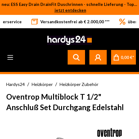
neu: ESS Easy Drain DrainFit Duschrinnen - schnelle Lieferung - Top-Preise
Zum Hauptinhalt springen
jetzt entdecken
eferservice
Versandkostenfrei ab € 2.000,00 ***
über 
0,00 €*
/
/
Hardys24
Heizkörper
Heizkörper Zubehör
Oventrop Multiblock T 1/2"
Anschluß Set Durchgang Edelstahl
Bildergalerie überspringen