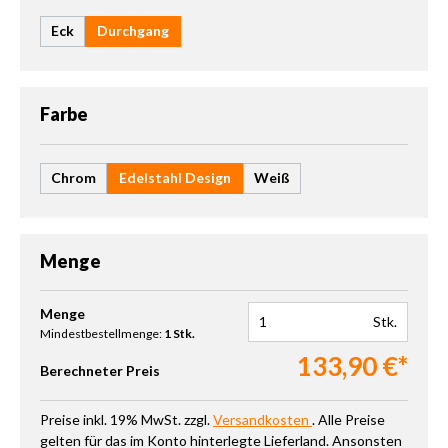
Eck
Durchgang
auswählen
Farbe
Chrom
Edelstahl Design
Weiß
Menge
Produkt Anzahl: Gib den gewünschten Wert ein oder benutze die 
Menge
Stk.
Mindestbestellmenge:
1 Stk.
133,90 €*
Berechneter Preis
Preise inkl. 19% MwSt. zzgl.
Versandkosten
. Alle Preise
gelten für das im Konto hinterlegte Lieferland. Ansonsten