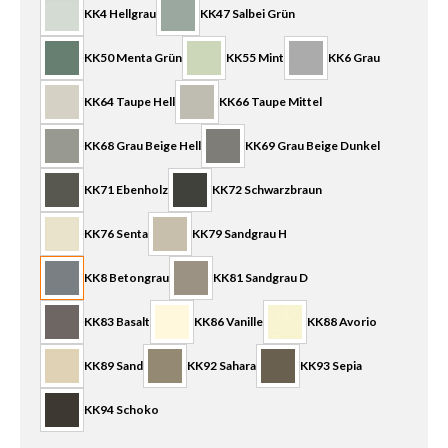
KK4 Hellgrau
KK47 Salbei Grün
KK50 Menta Grün
KK55 Mint
KK6 Grau
KK64 Taupe Hell
KK66 Taupe Mittel
KK68 Grau Beige Hell
KK69 Grau Beige Dunkel
KK71 Ebenholz
KK72 Schwarzbraun
KK76 Senta
KK79 Sandgrau H
KK8 Betongrau
KK81 Sandgrau D
KK83 Basalt
KK86 Vanille
KK88 Avorio
KK89 Sand
KK92 Sahara
KK93 Sepia
KK94 Schoko