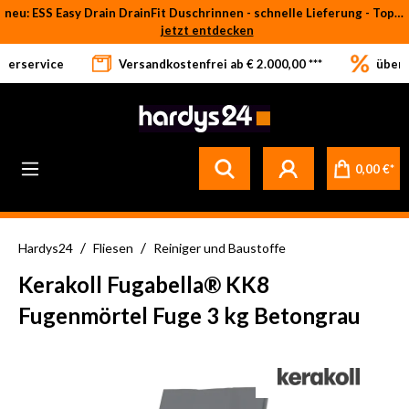
neu: ESS Easy Drain DrainFit Duschrinnen - schnelle Lieferung - Top-Preise
Zum Hauptinhalt springen
jetzt entdecken
eferservice
Versandkostenfrei ab € 2.000,00 ***
über 
Betrifft ausschließlich bei Bestellware-Fliesen: aufgrund der Werksferien in Italien und Spanien kommt es zu Verzögerungen bei der Verladung. Sämtliche Lagerware (sofort verfügbar) sowie alle anderen Produktgruppen versenden wir weiterhin regulär
0,00 €*
/
/
Hardys24
Fliesen
Reiniger und Baustoffe
Kerakoll Fugabella® KK8
Fugenmörtel Fuge 3 kg Betongrau
Bildergalerie überspringen