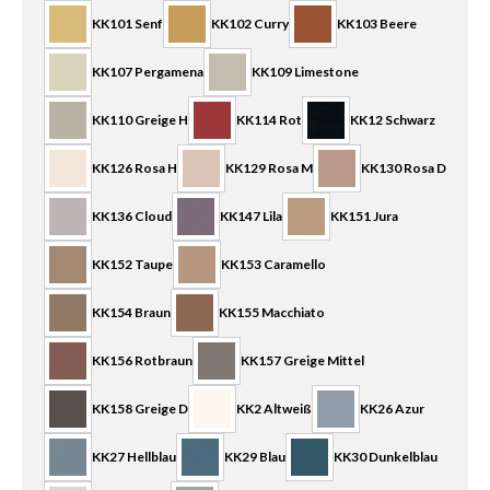
KK101 Senf
KK102 Curry
KK103 Beere
KK107 Pergamena
KK109 Limestone
KK110 Greige H
KK114 Rot
KK12 Schwarz
KK126 Rosa H
KK129 Rosa M
KK130 Rosa D
KK136 Cloud
KK147 Lila
KK151 Jura
KK152 Taupe
KK153 Caramello
KK154 Braun
KK155 Macchiato
KK156 Rotbraun
KK157 Greige Mittel
KK158 Greige D
KK2 Altweiß
KK26 Azur
KK27 Hellblau
KK29 Blau
KK30 Dunkelblau