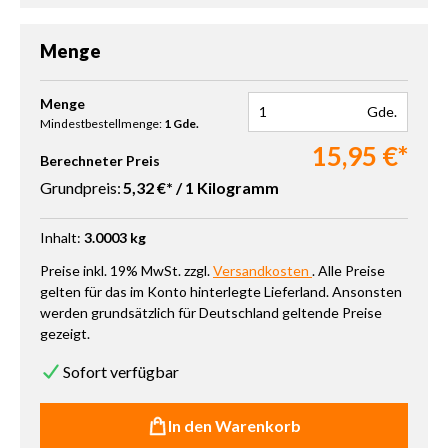
Menge
Produkt Anzahl: Gib den gewünschten Wert ein oder benutze die 
Menge
Gde.
Mindestbestellmenge:
1 Gde.
15,95 €*
Berechneter Preis
Grundpreis:
5,32 €* / 1 Kilogramm
Inhalt:
3.0003 kg
Preise inkl. 19% MwSt. zzgl.
Versandkosten
. Alle Preise
gelten für das im Konto hinterlegte Lieferland. Ansonsten
werden grundsätzlich für Deutschland geltende Preise
gezeigt.
Sofort verfügbar
In den Warenkorb