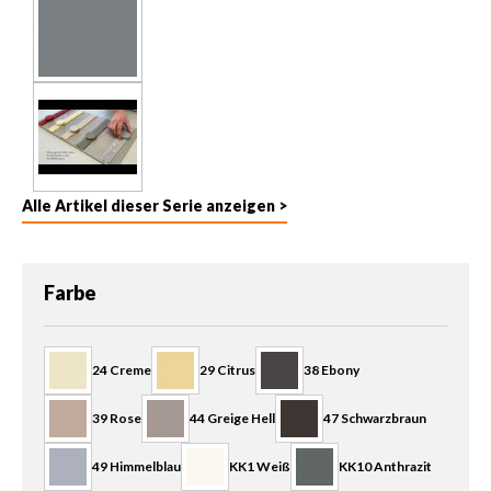
Alle Artikel dieser Serie anzeigen >
auswählen
Farbe
24 Creme
29 Citrus
38 Ebony
39 Rose
44 Greige Hell
47 Schwarzbraun
49 Himmelblau
KK1 Weiß
KK10 Anthrazit