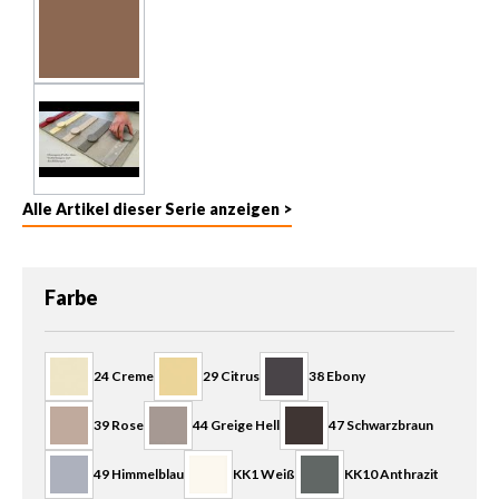
Alle Artikel dieser Serie anzeigen >
auswählen
Farbe
24 Creme
29 Citrus
38 Ebony
39 Rose
44 Greige Hell
47 Schwarzbraun
49 Himmelblau
KK1 Weiß
KK10 Anthrazit