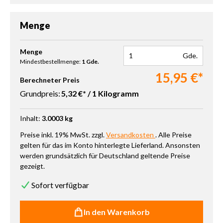
Menge
Produkt Anzahl: Gib den gewünschten Wert ein oder benutze die 
Menge
Gde.
Mindestbestellmenge:
1 Gde.
15,95 €*
Berechneter Preis
Grundpreis:
5,32 €* / 1 Kilogramm
Inhalt:
3.0003 kg
Preise inkl. 19% MwSt. zzgl.
Versandkosten
. Alle Preise
gelten für das im Konto hinterlegte Lieferland. Ansonsten
werden grundsätzlich für Deutschland geltende Preise
gezeigt.
Sofort verfügbar
In den Warenkorb