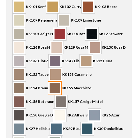
KK101 Senf
KK102 Curry
KK103 Beere
KK107 Pergamena
KK109 Limestone
KK110 Greige H
KK114 Rot
KK12 Schwarz
KK126 Rosa H
KK129 Rosa M
KK130 Rosa D
KK136 Cloud
KK147 Lila
KK151 Jura
KK152 Taupe
KK153 Caramello
KK154 Braun
KK155 Macchiato
KK156 Rotbraun
KK157 Greige Mittel
KK158 Greige D
KK2 Altweiß
KK26 Azur
KK27 Hellblau
KK29 Blau
KK30 Dunkelblau