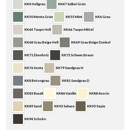
KK4 Hellgrau
KK47 Salbei Grün
KK50 Menta Grün
KK55 Mint
KK6 Grau
KK64 Taupe Hell
KK66 Taupe Mittel
KK68 Grau Beige Hell
KK69 Grau Beige Dunkel
KK71 Ebenholz
KK72 Schwarzbraun
KK76 Senta
KK79 Sandgrau H
KK8 Betongrau
KK81 Sandgrau D
KK83 Basalt
KK86 Vanille
KK88 Avorio
KK89 Sand
KK92 Sahara
KK93 Sepia
KK94 Schoko