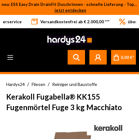
neu: ESS Easy Drain DrainFit Duschrinnen - schnelle Lieferung - Top-Preise
Zum Hauptinhalt springen
jetzt entdecken
eferservice
Versandkostenfrei ab € 2.000,00 ***
über 
0,00 €*
/
/
Hardys24
Fliesen
Reiniger und Baustoffe
Kerakoll Fugabella® KK155
Fugenmörtel Fuge 3 kg Macchiato
Bildergalerie überspringen