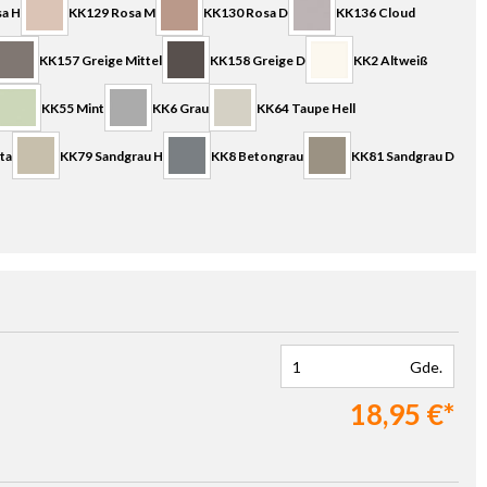
a H
KK129 Rosa M
KK130 Rosa D
KK136 Cloud
KK157 Greige Mittel
KK158 Greige D
KK2 Altweiß
KK55 Mint
KK6 Grau
KK64 Taupe Hell
ta
KK79 Sandgrau H
KK8 Betongrau
KK81 Sandgrau D
Gde.
18,95 €*