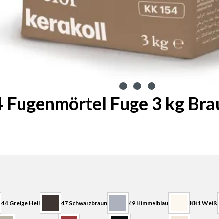
 Fugenmörtel Fuge 3 kg Bra
44 Greige Hell
47 Schwarzbraun
49 Himmelblau
KK1 Weiß