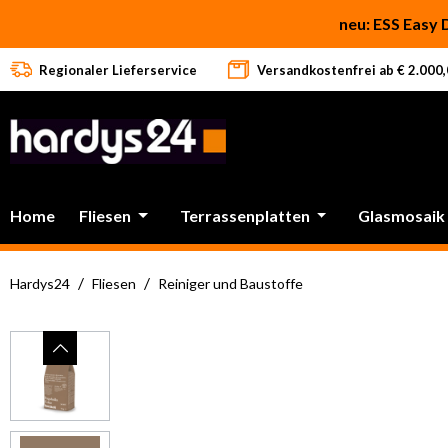
 Hauptinhalt springen
Zur Suche springen
Zur Hauptnavigation springen
neu: ESS Easy 
Regionaler Lieferservice
Versandkostenfrei ab € 2.000,0
Home
Fliesen
Terrassenplatten
Glasmosaik
/
/
Hardys24
Fliesen
Reiniger und Baustoffe
Bildergalerie überspringen