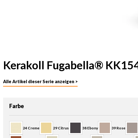
Kerakoll Fugabella® KK154
Alle Artikel dieser Serie anzeigen >
auswählen
Farbe
24 Creme
29 Citrus
38 Ebony
39 Rose