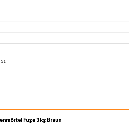
 31
enmörtel Fuge 3 kg Braun