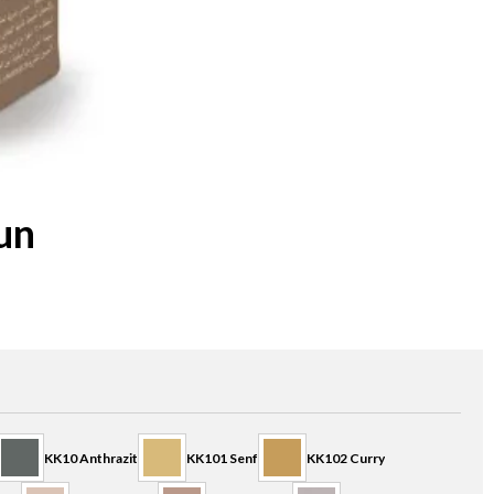
un
KK10 Anthrazit
KK101 Senf
KK102 Curry