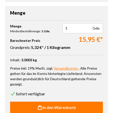
Menge
Produkt Anzahl: Gib den gewünschten Wert ein oder benutze die 
Menge
Gde.
Mindestbestellmenge:
1 Gde.
15,95 €*
Berechneter Preis
Grundpreis:
5,32 €* / 1 Kilogramm
Inhalt:
3.0003 kg
Preise inkl. 19% MwSt. zzgl.
Versandkosten
. Alle Preise
gelten für das im Konto hinterlegte Lieferland. Ansonsten
werden grundsätzlich für Deutschland geltende Preise
gezeigt.
Sofort verfügbar
In den Warenkorb