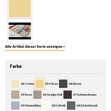
Alle Artikel dieser Serie anzeigen >
auswählen
Farbe
24 Creme
29 Citrus
38 Ebony
39 Rose
44 Greige Hell
47 Schwarzbraun
49 Himmelblau
KK1 Weiß
KK10 Anthrazit