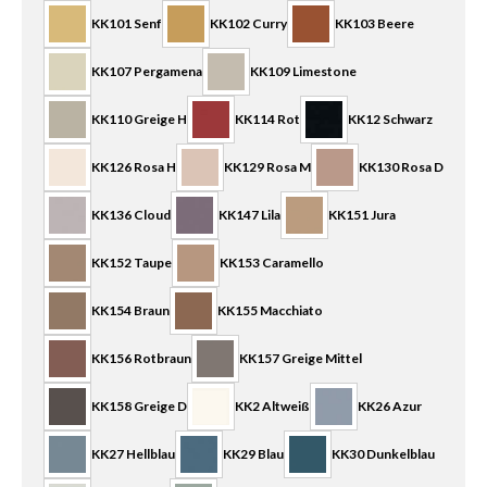
KK101 Senf
KK102 Curry
KK103 Beere
KK107 Pergamena
KK109 Limestone
KK110 Greige H
KK114 Rot
KK12 Schwarz
KK126 Rosa H
KK129 Rosa M
KK130 Rosa D
KK136 Cloud
KK147 Lila
KK151 Jura
KK152 Taupe
KK153 Caramello
KK154 Braun
KK155 Macchiato
KK156 Rotbraun
KK157 Greige Mittel
KK158 Greige D
KK2 Altweiß
KK26 Azur
KK27 Hellblau
KK29 Blau
KK30 Dunkelblau