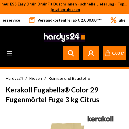
neu: ESS Easy Drain DrainFit Duschrinnen - schnelle Lieferung - Top-Preise
Zum Hauptinhalt springen
jetzt entdecken
eferservice
Versandkostenfrei ab € 2.000,00 ***
über 
0,00 €*
/
/
Hardys24
Fliesen
Reiniger und Baustoffe
Kerakoll Fugabella® Color 29
Fugenmörtel Fuge 3 kg Citrus
Bildergalerie überspringen