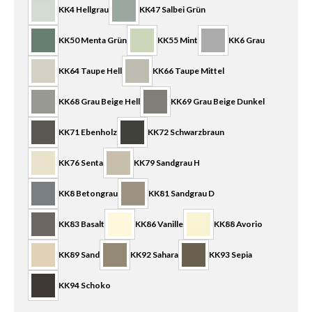
KK4 Hellgrau
KK47 Salbei Grün
KK50 Menta Grün
KK55 Mint
KK6 Grau
KK64 Taupe Hell
KK66 Taupe Mittel
KK68 Grau Beige Hell
KK69 Grau Beige Dunkel
KK71 Ebenholz
KK72 Schwarzbraun
KK76 Senta
KK79 Sandgrau H
KK8 Betongrau
KK81 Sandgrau D
KK83 Basalt
KK86 Vanille
KK88 Avorio
KK89 Sand
KK92 Sahara
KK93 Sepia
KK94 Schoko