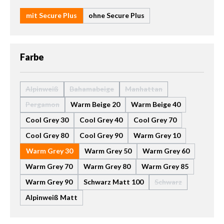
mit Secure Plus
ohne Secure Plus
auswählen
Farbe
Alpinweiß
Bahamabeige
Manhattan
(Diese Option ist zurzeit nicht verfügbar.)
(Diese Option ist zurzeit nicht verfügbar.)
(Diese Option ist zurzeit nic
Pergamon
Warm Beige 20
Warm Beige 40
(Diese Option ist zurzeit nicht verfügbar.)
Cool Grey 30
Cool Grey 40
Cool Grey 70
Cool Grey 80
Cool Grey 90
Warm Grey 10
Warm Grey 30
Warm Grey 50
Warm Grey 60
Warm Grey 70
Warm Grey 80
Warm Grey 85
Warm Grey 90
Schwarz Matt 100
Schwarz
(Diese Option ist zu
Alpinweiß Matt