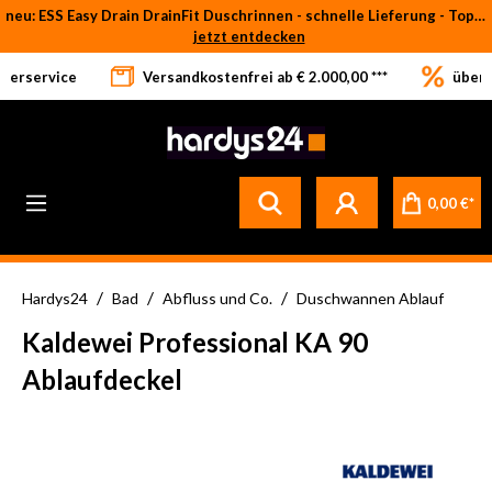
neu: ESS Easy Drain DrainFit Duschrinnen - schnelle Lieferung - Top-Preise
Zum Hauptinhalt springen
jetzt entdecken
eferservice
Versandkostenfrei ab € 2.000,00 ***
über 
0,00 €*
/
/
/
Hardys24
Bad
Abfluss und Co.
Duschwannen Ablauf
Kaldewei Professional KA 90
Ablaufdeckel
Bildergalerie überspringen