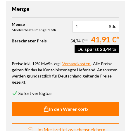
Menge
Produkt Anzahl: Gib den gewünschten Wert ein oder benutze die 
Menge
Stk.
Mindestbestellmenge:
1 Stk.
41,91 €*
Berechneter Preis
54,74 €**
Du sparst 23,44 %
Preise inkl. 19% MwSt. zzgl.
Versandkosten
. Alle Preise
gelten für das im Konto hinterlegte Lieferland. Ansonsten
werden grundsätzlich für Deutschland geltende Preise
gezeigt.
Sofort verfügbar
In den Warenkorb
Im Merkzettel zwischenspeichern