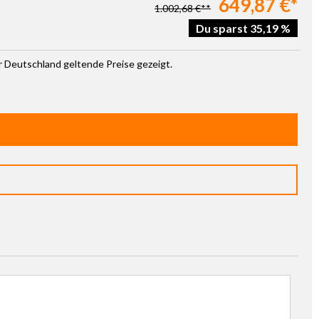
649,87 €*
1.002,68 €**
Du sparst 35,19 %
ür Deutschland geltende Preise gezeigt.