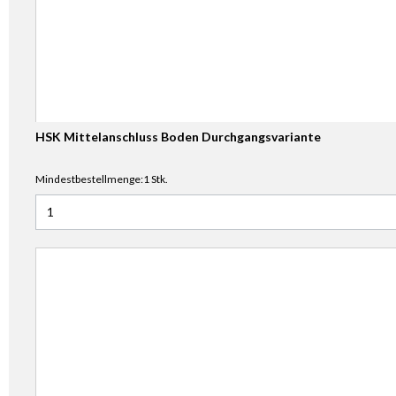
HSK Mittelanschluss Boden Durchgangsvariante
Mindestbestellmenge:1 Stk.
Anzahl für HSK Mittelanschluss Boden Durchgangsvariante