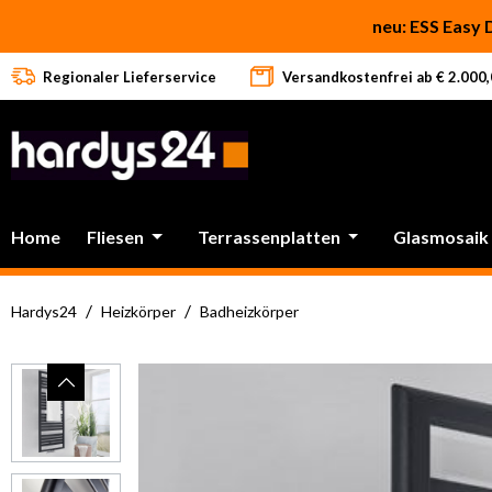
 Hauptinhalt springen
Zur Suche springen
Zur Hauptnavigation springen
neu: ESS Easy 
Regionaler Lieferservice
Versandkostenfrei ab € 2.000,0
Home
Fliesen
Terrassenplatten
Glasmosaik
/
/
Hardys24
Heizkörper
Badheizkörper
Bildergalerie überspringen