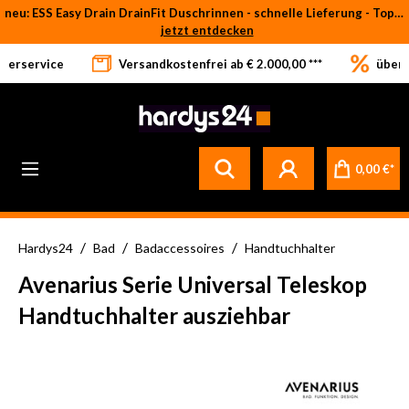
neu: ESS Easy Drain DrainFit Duschrinnen - schnelle Lieferung - Top-Preise
Zum Hauptinhalt springen
jetzt entdecken
eferservice
Versandkostenfrei ab € 2.000,00 ***
über 
0,00 €*
/
/
/
Hardys24
Bad
Badaccessoires
Handtuchhalter
Avenarius Serie Universal Teleskop
Handtuchhalter ausziehbar
Bildergalerie überspringen