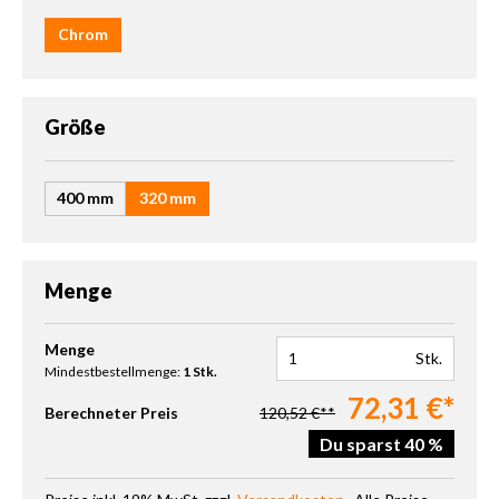
Chrom
auswählen
Größe
400 mm
320 mm
Menge
Produkt Anzahl: Gib den gewünschten Wert ein oder benutze die 
Menge
Stk.
Mindestbestellmenge:
1 Stk.
72,31 €*
Berechneter Preis
120,52 €**
Du sparst 40 %